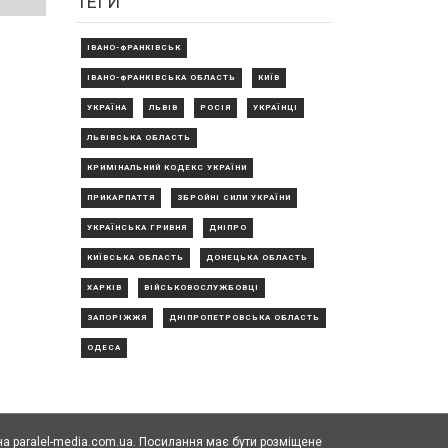
ТЕГИ
ІВАНО-ФРАНКІВСЬК
ІВАНО-ФРАНКІВСЬКА ОБЛАСТЬ
КИЇВ
УКРАЇНА
ЛЬВІВ
РОСІЯ
УКРАЇНЦІ
ЛЬВІВСЬКА ОБЛАСТЬ
КРИМІНАЛЬНИЙ КОДЕКС УКРАЇНИ
ПРИКАРПАТТЯ
ЗБРОЙНІ СИЛИ УКРАЇНИ
УКРАЇНСЬКА ГРИВНЯ
ДНІПРО
КИЇВСЬКА ОБЛАСТЬ
ДОНЕЦЬКА ОБЛАСТЬ
ХАРКІВ
ВІЙСЬКОВОСЛУЖБОВЦІ
ЗАПОРІЖЖЯ
ДНІПРОПЕТРОВСЬКА ОБЛАСТЬ
ОДЕСА
а paralel-media.com.ua. Посилання має бути розміщене