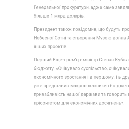
Генеральної прокуратури, адже саме завдя
більше 1 млрд доларів.
Президент також повідомив, що будуть про
Небесної Сотні та створення Музею воїнів А
інших проектів.
Перший Віце-прем’єр-міністр Степан Кубів
бюджету. «Очікувало суспільство, очікували
економічного зростання і в першому, і в дру
уже представив макропоказники і бюджетну
привабливість нашої держави та говорить п
пріоритетом для економічних досягнень».