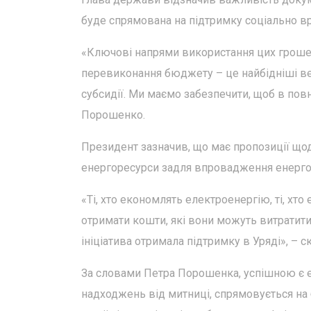
буде спрямована на підтримку соціально вр
«Ключові напрями використання цих грошей
перевиконання бюджету – це найбідніші ве
субсидії. Ми маємо забезпечити, щоб в пов
Порошенко.
Президент зазначив, що має пропозиції щод
енергоресурси задля впровадження енергоз
«Ті, хто економлять електроенергію, ті, х
отримати кошти, які вони можуть витратити
ініціатива отримала підтримку в Уряді», – 
За словами Петра Порошенка, успішною є 
надходжень від митниці, спрямовується на б