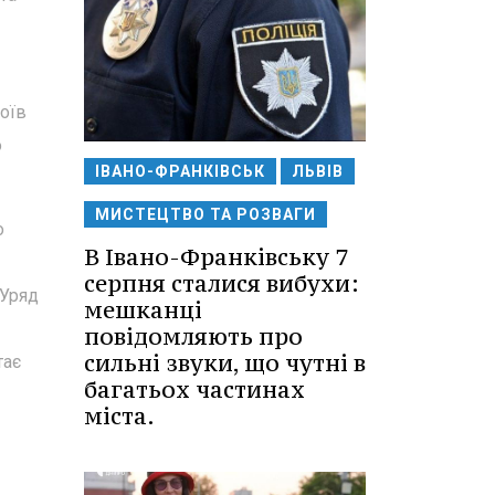
оїв
о
ІВАНО-ФРАНКІВСЬК
ЛЬВІВ
МИСТЕЦТВО ТА РОЗВАГИ
о
В Івано-Франківську 7
серпня сталися вибухи:
 Уряд
мешканці
повідомляють про
сильні звуки, що чутні в
тає
багатьох частинах
міста.