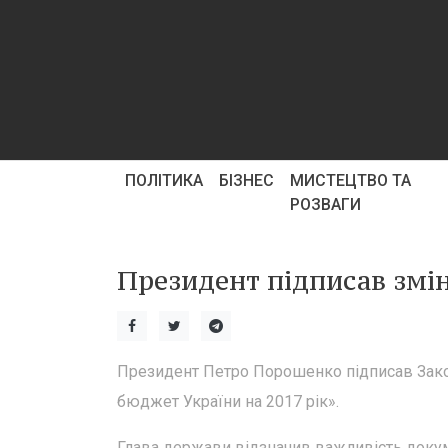
ПОЛІТИКА
БІЗНЕС
МИСТЕЦТВО ТА
РОЗВАГИ
Президент підписав змі
Президент Петро Порошенко підписав Зако
бюджет України на 2017 рік».
Глава держави відзначив важливість доку