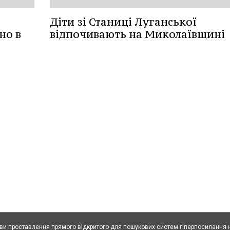
Діти зі Станиці Луганської
но в
відпочивають на Миколаївщині
ови проставлення прямого відкритого для пошукових систем гіперпосилання н