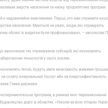
азливих верств населення та низку пріоритетних програм.
 є надзвичайно важливими. Перші, хто має отримати кошт
рстви населення. Маються на увазі, люди, які отримують
ному обсязі їх видатки були профінансовані», – наголосив 
о заохочення тих отримувачів субсидій, які економлять
берігаючих технологій у своїх оселях.
то економлять тепло, будуть мати можливість живими гроши
 на сплату комунальних послуг або на енергоефективність. 
сказав Глава держави.
експериментальна програма, в рамках якої перевиконання
удівництво доріг в областях. «Ніколи за всю історію Укра