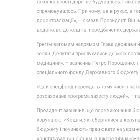
такої кількості доріг не будувалось. І нік
спрямовувалось. При чому, це в руках, в том
децентралізації», – сказав Президент. Він
додатково до коштів, передбачених держа
Третім вагомим напрямом Глава держави на
селян. Депутати прислухались до моїх проп
медицини», – зазначив Петро Порошенко і н
спеціального фонду Державного бюджету.
«Цей спецфонд перейде, в тому числі і на 
розрахована програма захисту людей», – п
Президент зазначив, що перевиконання бюд
корупцією. «Кошти, які оберталися в коруп
бюджету і починають працювати на українсь
констатував він. Одним із джерел фінансу