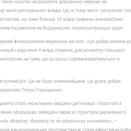
оли таких коштів на розвиток дорожньої мережі не
у числі регіональної влади. Це, в тому числі і результат по
 наголосив, що вже більше 16 млрд гривень використано
вним бюджетом на будівництво та реконструкцію доріг.
звав фінансування медицини на селі. «Це добра новина д
озицій і виділили 4 млрд гривень для розвитку сільської
аголосив на тому, що ці гроші спрямовуватимуться зі
наступний рік. Це не буде компанійщина. Це дуже добре
ідкреслив Петро Порошенко.
жету стало можливим завдяки детінізації і боротьбі з
ційних оборудках, заведені зараз в структури державного
ку оборону і безпеку та на українську економіку», –
вання вищезазначених програм також стала ефективна робо