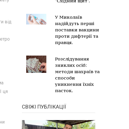
"Східний щит".
У Миколаїв
и від
надійдуть перші
поставки вакцини
проти дифтерії та
Петро
правця.
Розслідування
зниклих осіб:
методи шахраїв та
способи
ма
уникнення їхніх
пасток.
І ця
СВІЖІ ПУБЛІКАЦІЇ
їни