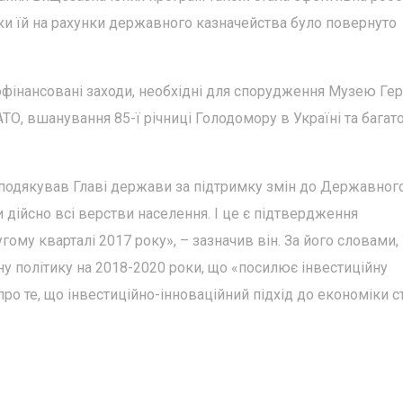
ки їй на рахунки державного казначейства було повернуто
фінансовані заходи, необхідні для спорудження Музею Гер
ТО, вшанування 85-ї річниці Голодомору в Україні та багат
 подякував Главі держави за підтримку змін до Державног
 дійсно всі верстви населення. І це є підтвердження
гому кварталі 2017 року», – зазначив він. За його словами,
 політику на 2018-2020 роки, що «посилює інвестиційну
ро те, що інвестиційно-інноваційний підхід до економіки с