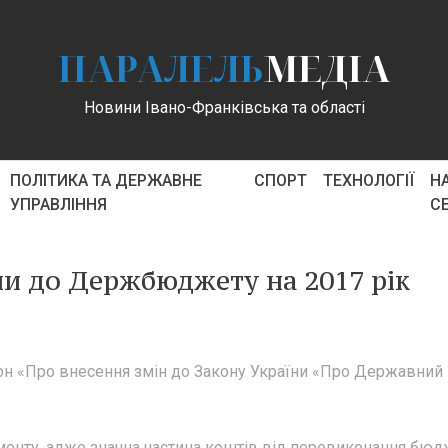
ПАРАЛЕЛЬ
МЕДІА
Новини Івано-Франківська та області
ПОЛІТИКА ТА ДЕРЖАВНЕ
СПОРТ
ТЕХНОЛОГІЇ
Н
УПРАВЛІННЯ
С
ни до Держбюджету на 2017 рік
н «Про внесення змін до Закону України «Про Державний
менту, адже значна частина коштів від перевиконання бюд