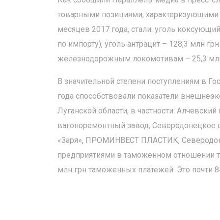
товарными позициями, характеризующими 
месяцев 2017 года, стали: уголь коксующий
по импорту), уголь антрацит – 128,3 млн грн
железнодорожным локомотивам – 25,3 млн 
В значительной степени поступлениям в Г
года способствовали показатели внешнеэ
Луганской области, в частности: Алчевски
вагоноремонтный завод, Северодонецкое 
«Заря», ПРОМИНВЕСТ ПЛАСТИК, Северодоне
предприятиями в таможенном отношении т
млн грн таможенных платежей. Это почти 8