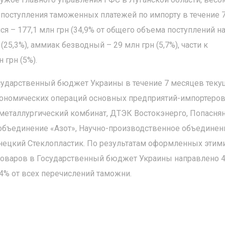
поступления таможенных платежей по импорту в течение 
ся – 177,1 млн грн (34,9% от общего объема поступлений н
 (25,3%), аммиак безводный – 29 млн грн (5,7%), части к
грн (5%).
осударственный бюджет Украины в течение 7 месяцев теку
кономических операций основных предприятий-импортеро
й металлургический комбинат, ДТЭК Востокэнерго, Попасня
объединение «Азот», Научно-производственное объединен
цкий Стеклопластик. По результатам оформленных этим
оваров в Государственный бюджет Украины направлено 4
4% от всех перечислений таможни.