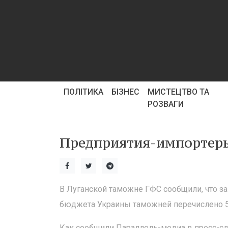
ПОЛІТИКА
БІЗНЕС
МИСТЕЦТВО ТА
РОЗВАГИ
Предприятия-импортеры
В Луганской таможне ГФС сообщили, что за
бюджета Украины таможней перечислено 51
Как сообщили Параллель-медиа в пресс-сл