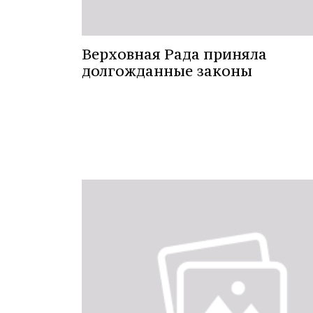
Верховная Рада приняла
долгожданные законы