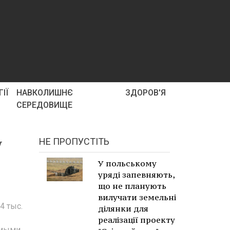
ІЇ
НАВКОЛИШНЄ
ЗДОРОВ'Я
СЕРЕДОВИЩЕ
у
НЕ ПРОПУСТІТЬ
У польському
уряді запевняють,
що не планують
вилучати земельні
4 тыс.
ділянки для
реалізації проекту
омыми