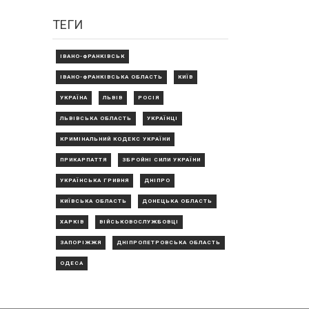
ТЕГИ
ІВАНО-ФРАНКІВСЬК
ІВАНО-ФРАНКІВСЬКА ОБЛАСТЬ
КИЇВ
УКРАЇНА
ЛЬВІВ
РОСІЯ
ЛЬВІВСЬКА ОБЛАСТЬ
УКРАЇНЦІ
КРИМІНАЛЬНИЙ КОДЕКС УКРАЇНИ
ПРИКАРПАТТЯ
ЗБРОЙНІ СИЛИ УКРАЇНИ
УКРАЇНСЬКА ГРИВНЯ
ДНІПРО
КИЇВСЬКА ОБЛАСТЬ
ДОНЕЦЬКА ОБЛАСТЬ
ХАРКІВ
ВІЙСЬКОВОСЛУЖБОВЦІ
ЗАПОРІЖЖЯ
ДНІПРОПЕТРОВСЬКА ОБЛАСТЬ
ОДЕСА