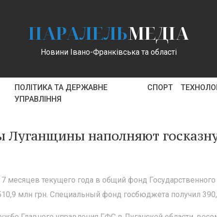
ПАРАЛЕЛЬ
МЕДІА
Новини Івано-Франківська та області
ПОЛІТИКА ТА ДЕРЖАВНЕ
СПОРТ
ТЕХНОЛОГ
УПРАВЛІННЯ
 Луганщины наполняют госказн
 7 месяцев текущего года в общий фонд Государственного
0,9 млн грн. Специальный фонд госбюджета получил 390,
ужбе Главного управления ГФС в Луганской области, вес