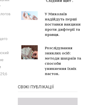
"Східний щит".
7
У Миколаїв
алогов
надійдуть перші
поставки вакцини
проти дифтерії та
правця.
щего
в
Розслідування
нский
зниклих осіб:
методи шахраїв та
ие
способи
и
уникнення їхніх
пасток.
29,6
СВІЖІ ПУБЛІКАЦІЇ