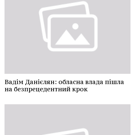
Вадім Данієлян: обласна влада пішла
на безпрецедентний крок