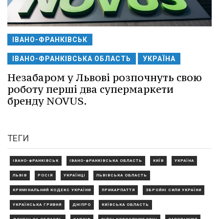
ІВАНО-ФРАНКІВСЬК
ІВАНО-ФРАНКІВСЬКА ОБЛАСТЬ
УКРАЇНА
Незабаром у Львові розпочнуть свою
роботу перші два супермаркети
бренду NOVUS.
ТЕГИ
ІВАНО-ФРАНКІВСЬК
ІВАНО-ФРАНКІВСЬКА ОБЛАСТЬ
КИЇВ
УКРАЇНА
ЛЬВІВ
РОСІЯ
УКРАЇНЦІ
ЛЬВІВСЬКА ОБЛАСТЬ
КРИМІНАЛЬНИЙ КОДЕКС УКРАЇНИ
ПРИКАРПАТТЯ
ЗБРОЙНІ СИЛИ УКРАЇНИ
УКРАЇНСЬКА ГРИВНЯ
ДНІПРО
КИЇВСЬКА ОБЛАСТЬ