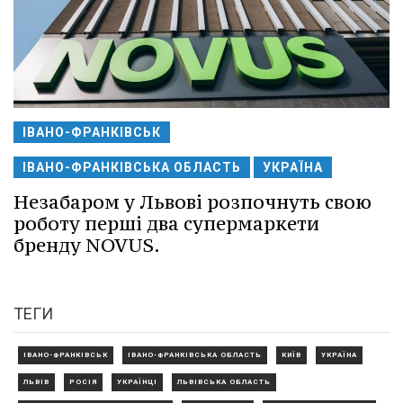
ІВАНО-ФРАНКІВСЬК
ІВАНО-ФРАНКІВСЬКА ОБЛАСТЬ
УКРАЇНА
Незабаром у Львові розпочнуть свою
роботу перші два супермаркети
бренду NOVUS.
ТЕГИ
ІВАНО-ФРАНКІВСЬК
ІВАНО-ФРАНКІВСЬКА ОБЛАСТЬ
КИЇВ
УКРАЇНА
ЛЬВІВ
РОСІЯ
УКРАЇНЦІ
ЛЬВІВСЬКА ОБЛАСТЬ