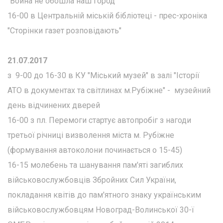
"Война не обошла наш город"
16-00 в Центральній міській бібліотеці - прес-хроніка
"Сторінки газет розповідають"
21.07.2017
з 9-00 до 16-30 в КУ "Міський музей" в залі "Історії
АТО в документах та світлинах м.Рубіжне" - музейний
день відчинених дверей
16-00 з пл. Перемоги стартує автопробіг з нагоди
третьої річниці визволення міста м. Рубіжне
(формування автоколони починається о 15-45)
16-15 молебень та шанування пам'яті загиблих
військовослужбовців Збройних Сил України,
покладання квітів до пам'ятного знаку українським
військовослужбовцям Новоград-Волинської 30-ї