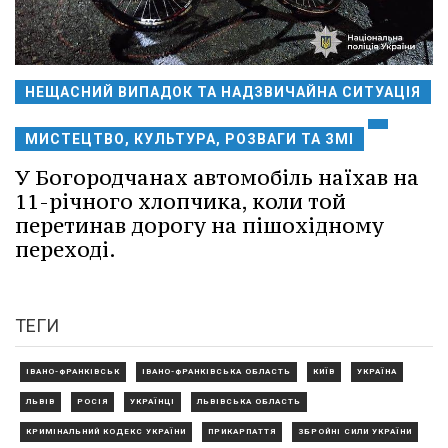
НЕЩАСНИЙ ВИПАДОК ТА НАДЗВИЧАЙНА СИТУАЦІЯ
МИСТЕЦТВО, КУЛЬТУРА, РОЗВАГИ ТА ЗМІ
У Богородчанах автомобіль наїхав на
11-річного хлопчика, коли той
перетинав дорогу на пішохідному
переході.
ТЕГИ
ІВАНО-ФРАНКІВСЬК
ІВАНО-ФРАНКІВСЬКА ОБЛАСТЬ
КИЇВ
УКРАЇНА
ЛЬВІВ
РОСІЯ
УКРАЇНЦІ
ЛЬВІВСЬКА ОБЛАСТЬ
КРИМІНАЛЬНИЙ КОДЕКС УКРАЇНИ
ПРИКАРПАТТЯ
ЗБРОЙНІ СИЛИ УКРАЇНИ