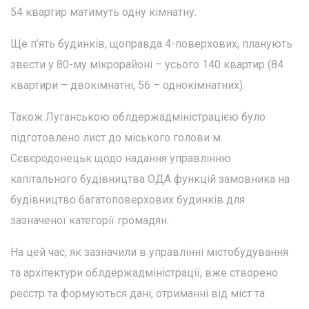
54 квартир матимуть одну кімнатну.
Ще п’ять будинків, щоправда 4-поверхових, планують
звести у 80-му мікрорайоні – усього 140 квартир (84
квартири – двокімнатні, 56 – однокімнатних).
Також Луганською облдержадміністрацією було
підготовлено лист до міського голови м.
Сєвєродонецьк щодо надання управлінню
капітального будівництва ОДА функцій замовника на
будівництво багатоповерхових будинків для
зазначеної категорії громадян.
На цей час, як зазначили в управлінні містобудування
та архітектури облдержадміністрації, вже створено
реєстр та формуються дані, отриманні від міст та