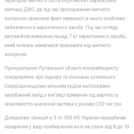
територію митного поста «Куп’янськ» Харківської
митниці ДФС, де під час проходження митного
контролю приховав факт наявності в нього особливо
небезпечного наркотичного засобу. Під час огляду
автомобіля виявлено понад 7 кг наркотичного засобу,
який чоловік намагався приховати від митного
контролю.
Прокуратурою Луганської області контрабандисту
повідомлено про підозру та стосовно останнього
Сєвєродонецьким міським судом застосовано
запобіжний захід у вигляді тримання під вартою із
можливістю внесення застави у розмірі 250 тис грн.
Довідково: санкція ч. 2 ст. 305 КК України передбачає
покарання у виді позбавлення волі на строк від 8 до 10