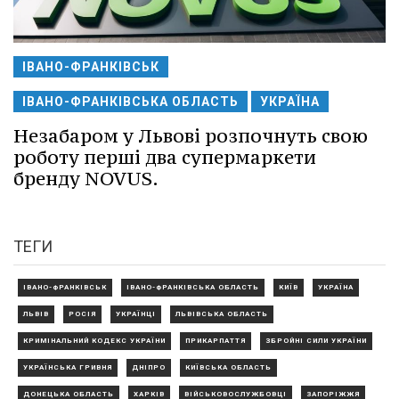
ІВАНО-ФРАНКІВСЬК
ІВАНО-ФРАНКІВСЬКА ОБЛАСТЬ
УКРАЇНА
Незабаром у Львові розпочнуть свою
роботу перші два супермаркети
бренду NOVUS.
ТЕГИ
ІВАНО-ФРАНКІВСЬК
ІВАНО-ФРАНКІВСЬКА ОБЛАСТЬ
КИЇВ
УКРАЇНА
ЛЬВІВ
РОСІЯ
УКРАЇНЦІ
ЛЬВІВСЬКА ОБЛАСТЬ
КРИМІНАЛЬНИЙ КОДЕКС УКРАЇНИ
ПРИКАРПАТТЯ
ЗБРОЙНІ СИЛИ УКРАЇНИ
УКРАЇНСЬКА ГРИВНЯ
ДНІПРО
КИЇВСЬКА ОБЛАСТЬ
ДОНЕЦЬКА ОБЛАСТЬ
ХАРКІВ
ВІЙСЬКОВОСЛУЖБОВЦІ
ЗАПОРІЖЖЯ