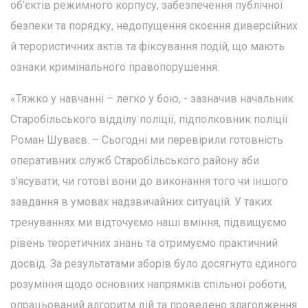
об’єктів режимного корпусу, забезпечення публічної
безпеки та порядку, недопущення скоєння диверсійних
й терористичних актів та фіксування подій, що мають
ознаки кримінального правопорушення.
«Тяжко у навчанні – легко у бою, - зазначив начальник
Старобільського відділу поліції, підполковник поліції
Роман Шуваєв. – Сьогодні ми перевірили готовність
оперативних служб Старобільського району аби
з’ясувати, чи готові вони до виконання того чи іншого
завдання в умовах надзвичайних ситуацій. У таких
тренуваннях ми відточуємо наші вміння, підвищуємо
рівень теоретичних знань та отримуємо практичний
досвід. За результатами зборів було досягнуто єдиного
розуміння щодо основних напрямків спільної роботи,
опрацьований алгоритм дій та проведено злагодження