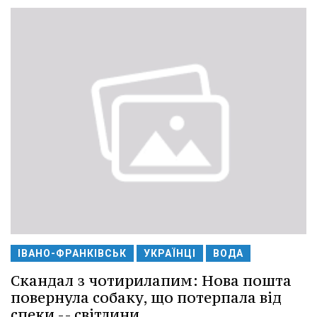
ІВАНО-ФРАНКІВСЬК
УКРАЇНЦІ
ВОДА
Скандал з чотирилапим: Нова пошта
повернула собаку, що потерпала від
спеки -- світлини.