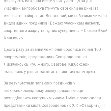
виказують бажання взяти у них участь. Два дні
учасники випробовуватимуть свої сили на ринзі та
визначать найкращих. Впевнений, ми побачимо чимало
видовищних поєдинків! Бажаю учасникам наснаги,
спортивного азарту та гідних суперників. – Сказав Юрій
Клименко.
Цього разу за звання чемпіонів боролись понад 100
спортсменів, представники Сєвєродонецька,
Лисичанська, Рубіжного, Сватове. Кікбоксери
змагались у різних вагових та вікових категоріях.
За результатами запеклих поєдинків у
загальнокомандному заліку призові місця
розподілились наступним чином: І місце завоювали
представники міста Сєвєродонецьк (СК «Фаворит»), ІІ