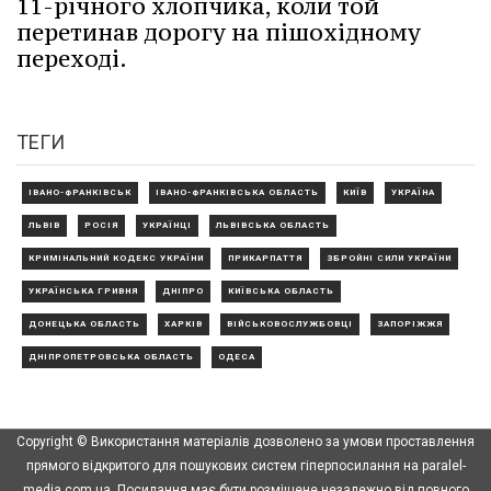
11-річного хлопчика, коли той
перетинав дорогу на пішохідному
переході.
ТЕГИ
ІВАНО-ФРАНКІВСЬК
ІВАНО-ФРАНКІВСЬКА ОБЛАСТЬ
КИЇВ
УКРАЇНА
ЛЬВІВ
РОСІЯ
УКРАЇНЦІ
ЛЬВІВСЬКА ОБЛАСТЬ
КРИМІНАЛЬНИЙ КОДЕКС УКРАЇНИ
ПРИКАРПАТТЯ
ЗБРОЙНІ СИЛИ УКРАЇНИ
УКРАЇНСЬКА ГРИВНЯ
ДНІПРО
КИЇВСЬКА ОБЛАСТЬ
ДОНЕЦЬКА ОБЛАСТЬ
ХАРКІВ
ВІЙСЬКОВОСЛУЖБОВЦІ
ЗАПОРІЖЖЯ
ДНІПРОПЕТРОВСЬКА ОБЛАСТЬ
ОДЕСА
Copyright © Використання матеріалів дозволено за умови проставлення
прямого відкритого для пошукових систем гіперпосилання на paralel-
media.com.ua. Посилання має бути розміщене незалежно від повного