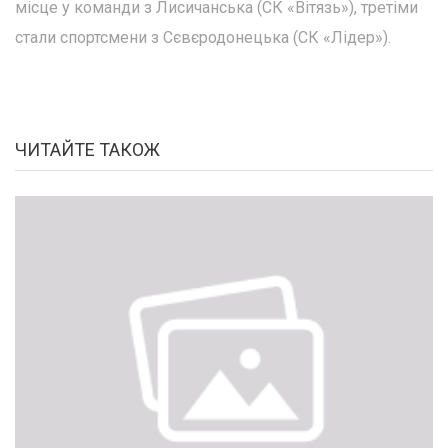
місце у команди з Лисичанська (СК «Вітязь»), третіми
стали спортсмени з Сєвєродонецька (СК «Лідер»).
ЧИТАЙТЕ ТАКОЖ