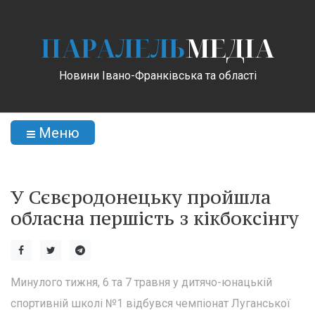
ПАРАЛЕЛЬ
МЕДІА
Новини Івано-Франківська та області
Меню
У Сєвєродонецьку пройшла
обласна першість з кікбоксінгу
Минулого тижня, 6 та 7 травня у дитячо-юнацькій
спортивній школі №1 відбувся чемпіонат Луганської