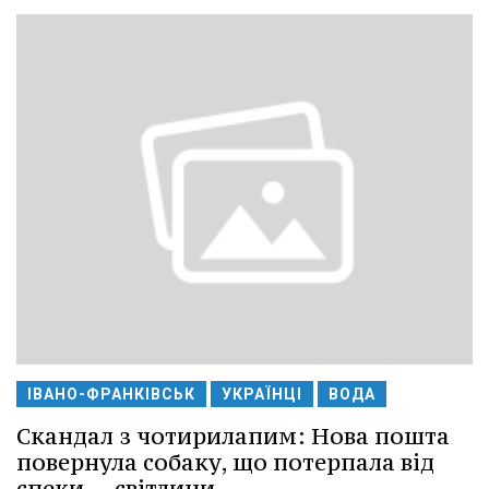
ІВАНО-ФРАНКІВСЬК
УКРАЇНЦІ
ВОДА
Скандал з чотирилапим: Нова пошта
повернула собаку, що потерпала від
спеки -- світлини.