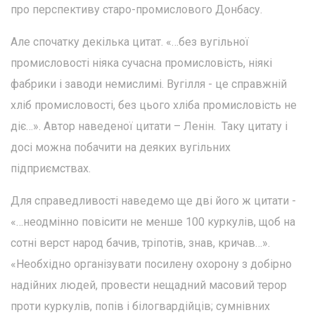
про перспективу старо-промислового Донбасу.
Але спочатку декілька цитат. «…без вугільної
промисловості ніяка сучасна промисловість, ніякі
фабрики і заводи немислимі. Вугілля - це справжній
хліб промисловості, без цього хліба промисловість не
діє…». Автор наведеної цитати – Ленін. Таку цитату і
досі можна побачити на деяких вугільних
підприємствах.
Для справедливості наведемо ще дві його ж цитати -
«…неодмінно повісити не менше 100 куркулів, щоб на
сотні верст народ бачив, тріпотів, знав, кричав…».
«Необхідно організувати посилену охорону з добірно
надійних людей, провести нещадний масовий терор
проти куркулів, попів і білогвардійців; сумнівних