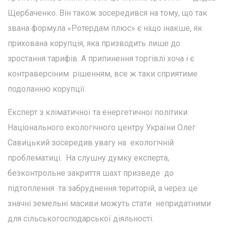
Щербаченко. Він також зосередився на тому, що так
звана формула «Ротердам плюс» є ніщо інакше, як
прихована корупція, яка призводить лише до
зростання тарифів. А припинення торгівлі хоча і є
контраверсіним рішенням, все ж таки сприятиме
подоланню корупції.
Експерт з кліматичної та енергетичної політики
Національного екологічного центру України Олег
Савицький зосередив увагу на екологічній
проблематиці. На слушну думку експерта,
безконтрольне закриття шахт призведе до
підтоплення та забруднення територій, а через це
значні земельні масиви можуть стати непридатними
для сільськогосподарської діяльності.