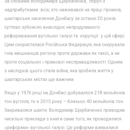
За словами Володимира Щербаченка, поруч з
надприбутками всіх, хто наживався на праці гірників,
шахтарське населення Донбасу за останні 20 років
суттєво зубожіло внаслідок непродуманого
реформування вугільної галузі та корупції у цій сфері.
Цим скористалася Російська Федерація, яка скерувала
гнів мешканців регіону проти держави як такої, а не
проти соціальної і правової несправедливості. Одним
з наслідків цього стала війна, яка зробила життя у
шахтарських містах ще важчим.
Якщо у 1976 році на Донбасі добувалося 218 мільйонів
тон вугілля, то к 2015 року – близько 40 мільйонів тон.
Закривалися шахти. Володимир Щербаченко приводив
чисельні приклади з книги саме того, як проводилися
«реформи» вугільної галузі. Це реформи виявилися