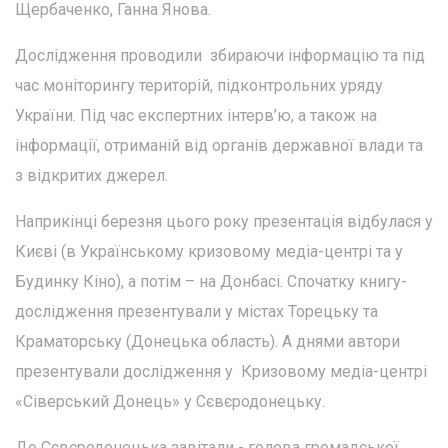
Щербаченко, Ганна Янова.
Дослідження проводили збираючи інформацію та під
час моніторингу територій, підконтрольних уряду
України. Під час експертних інтерв’ю, а також на
інформації, отриманій від органів державної влади та
з відкритих джерел.
Наприкінці березня цього року презентація відбулася у
Києві (в Українському кризовому медіа-центрі та у
Будинку Кіно), а потім – на Донбасі. Спочатку книгу-
дослідження презентували у містах Торецьку та
Краматорську (Донецька область). А днями автори
презентували дослідження у Кризовому медіа-центрі
«Сіверський Донець» у Сєвєродонецьку.
До Сєвєродонецька завітали - голова громадської