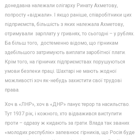
донедавна належали олігарху Ринату Ахметову,
попросту «віджали». І якщо раніше, співробітники цих
підприємств, більшість з яких належала Ахметову,
отримували зарплату у гривнях, то сьогодні – у рублях.
Ба більш того, достеменно відомо, що гірникам
здебільшого затримують виплати заробітної плати.
Крім того, на гірничих підприємствах порушуються
умови безпеки праці. Шахтарі не мають жодної
можливості хоч як-небудь захистити свої трудові
права.
Хоч в «ЛНР», хоч в «ДНР» панує терор та насильство.
Тут 1937 рік, і кожного, хто відважився виступити
проти – одразу ж кидають за грати. Влада так званих
«молодих республік» запевнює гірників, що Росія буде