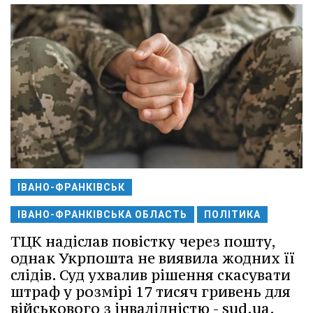
ІВАНО-ФРАНКІВСЬК
ІВАНО-ФРАНКІВСЬКА ОБЛАСТЬ
ПОЛІТИКА
ТЦК надіслав повістку через пошту,
однак Укрпошта не виявила жодних її
слідів. Суд ухвалив рішення скасувати
штраф у розмірі 17 тисяч гривень для
військового з інвалідністю - sud.ua.