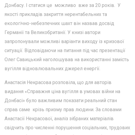
Донбасу. І статися це можливо вже за 20 років. У
якості прикладів закриття нерентабельних та
екологічно-небезпечних шахт він назвав досвід
Германії та Великобританії. У книзі автори
запропонували можливі варіанти виходу із кризової
ситуації. Відповідаючи на питання під час презентації
Олег Савицький наголошував на використанні замість
вугілля відновлювальних джерел енергії.
Анастасія Некрасова розповіла, що для авторів
видання «Справжня ціна вугілля в умовах війни на
Донбасі» було важливим показати реальний стан
справ саме крізь призму прав людини. За словами
Анастасії Некрасової, аналіз зібраних матеріалів
свідчить про численні порушення соціальних, трудових