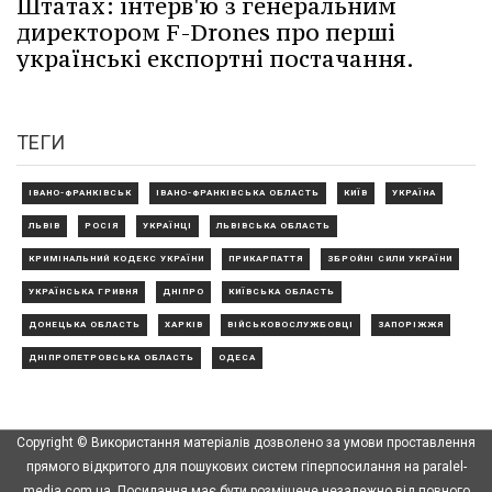
Штатах: інтерв'ю з генеральним
директором F-Drones про перші
українські експортні постачання.
ТЕГИ
ІВАНО-ФРАНКІВСЬК
ІВАНО-ФРАНКІВСЬКА ОБЛАСТЬ
КИЇВ
УКРАЇНА
ЛЬВІВ
РОСІЯ
УКРАЇНЦІ
ЛЬВІВСЬКА ОБЛАСТЬ
КРИМІНАЛЬНИЙ КОДЕКС УКРАЇНИ
ПРИКАРПАТТЯ
ЗБРОЙНІ СИЛИ УКРАЇНИ
УКРАЇНСЬКА ГРИВНЯ
ДНІПРО
КИЇВСЬКА ОБЛАСТЬ
ДОНЕЦЬКА ОБЛАСТЬ
ХАРКІВ
ВІЙСЬКОВОСЛУЖБОВЦІ
ЗАПОРІЖЖЯ
ДНІПРОПЕТРОВСЬКА ОБЛАСТЬ
ОДЕСА
Copyright © Використання матеріалів дозволено за умови проставлення
прямого відкритого для пошукових систем гіперпосилання на paralel-
media.com.ua. Посилання має бути розміщене незалежно від повного