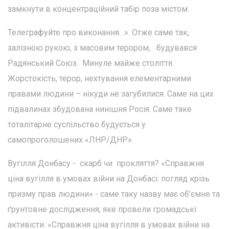
замкнути в концентраційний табір поза містом.
Телеграфуйте про виконання…». Отже саме так,
залізною рукою, з масовим терором, будувався
Радянський Союз. Минуле майже століття.
Жорстокість, терор, нехтування елементарними
правами людини – нікуди не загубилися. Саме на цих
підвалинах збудована нинішня Росія. Саме таке
тоталітарне суспільство будується у
самопроголошених «ЛНР/ДНР».
Вугілля Донбасу - скарб чи прокляття? «Справжня
ціна вугілля в умовах війни на Донбасі: погляд крізь
призму прав людини» - саме таку назву має об’ємне та
ґрунтовне дослідження, яке провели громадські
активісти. «Справжня ціна вугілля в умовах війни на