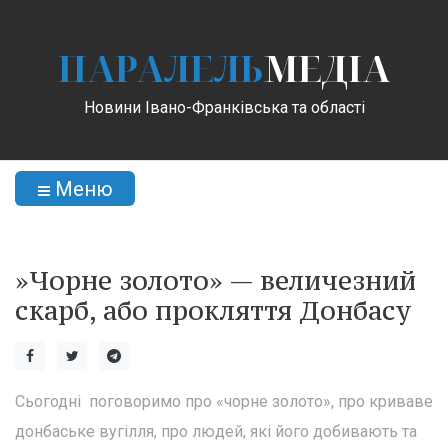
ПАРАЛЕЛЬ
МЕДІА
Новини Івано-Франківська та області
Меню
»Чорне золото» — величезний
скарб, або прокляття Донбасу
Сьогодні поговоримо про «чорне золото», про криваве
донбаське вугілля, про людей, які його добивають та