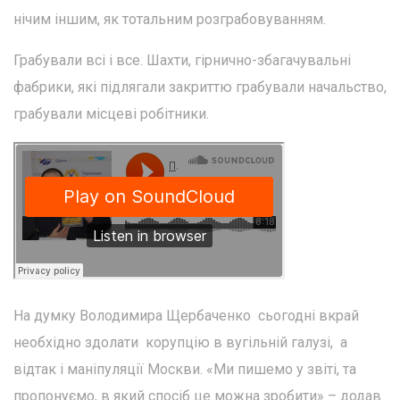
нічим іншим, як тотальним розграбовуванням.
Грабували всі і все. Шахти, гірнично-збагачувальні
фабрики, які підлягали закриттю грабували начальство,
грабували місцеві робітники.
На думку Володимира Щербаченко сьогодні вкрай
необхідно здолати корупцію в вугільній галузі, а
відтак і маніпуляції Москви. «Ми пишемо у звіті, та
пропонуємо, в який спосіб це можна зробити» – додав