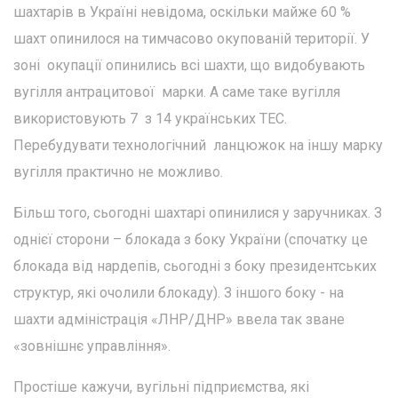
шахтарів в Україні невідома, оскільки майже 60 %
шахт опинилося на тимчасово окупованій території. У
зоні окупації опинились всі шахти, що видобувають
вугілля антрацитової марки. А саме таке вугілля
використовують 7 з 14 українських ТЕС.
Перебудувати технологічний ланцюжок на іншу марку
вугілля практично не можливо.
Більш того, сьогодні шахтарі опинилися у заручниках. З
однієї сторони – блокада з боку України (спочатку це
блокада від нардепів, сьогодні з боку президентських
структур, які очолили блокаду). З іншого боку - на
шахти адміністрація «ЛНР/ДНР» ввела так зване
«зовнішнє управління».
Простіше кажучи, вугільні підприємства, які