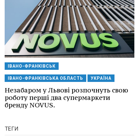
ІВАНО-ФРАНКІВСЬК
ІВАНО-ФРАНКІВСЬКА ОБЛАСТЬ
УКРАЇНА
Незабаром у Львові розпочнуть свою
роботу перші два супермаркети
бренду NOVUS.
ТЕГИ