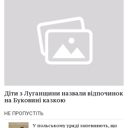
Діти з Луганщини назвали відпочинок
на Буковині казкою
НЕ ПРОПУСТІТЬ
У польському уряді запевняють, що