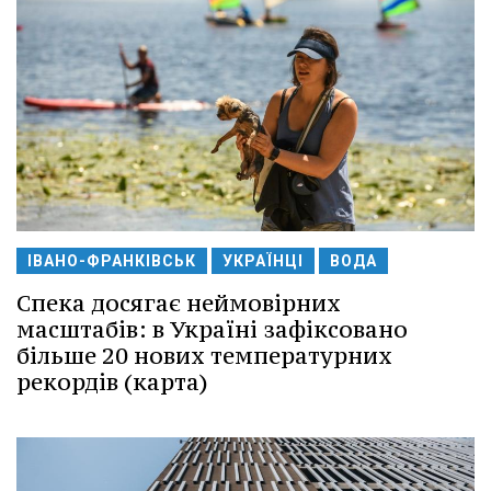
ІВАНО-ФРАНКІВСЬК
УКРАЇНЦІ
ВОДА
Спека досягає неймовірних
масштабів: в Україні зафіксовано
більше 20 нових температурних
рекордів (карта)