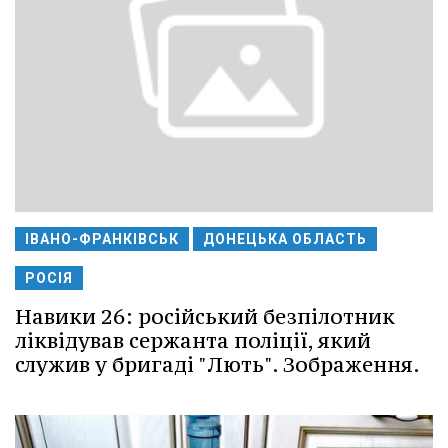
ІВАНО-ФРАНКІВСЬК
ДОНЕЦЬКА ОБЛАСТЬ
РОСІЯ
Навики 26: російський безпілотник
ліквідував сержанта поліції, який
служив у бригаді "Лють". Зображення.