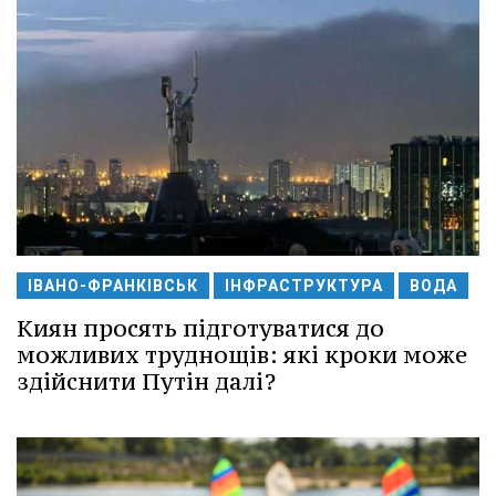
ІВАНО-ФРАНКІВСЬК
ІНФРАСТРУКТУРА
ВОДА
Киян просять підготуватися до
можливих труднощів: які кроки може
здійснити Путін далі?