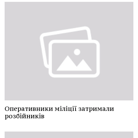
Оперативники міліції затримали
розбійників