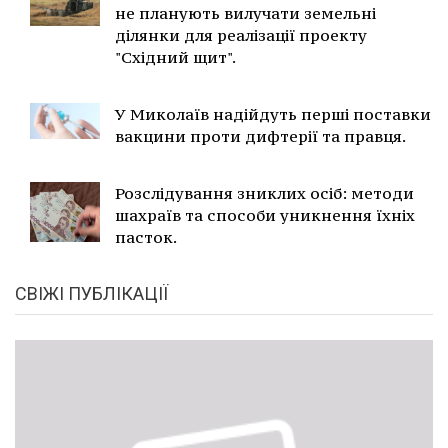
не планують вилучати земельні
ділянки для реалізації проекту
"Східний щит".
У Миколаїв надійдуть перші поставки
вакцини проти дифтерії та правця.
Розслідування зниклих осіб: методи
шахраїв та способи уникнення їхніх
пасток.
СВІЖІ ПУБЛІКАЦІЇ