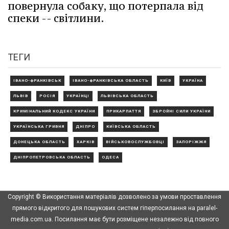
повернула собаку, що потерпала від
спеки -- світлини.
ТЕГИ
ІВАНО-ФРАНКІВСЬК
ІВАНО-ФРАНКІВСЬКА ОБЛАСТЬ
КИЇВ
УКРАЇНА
ЛЬВІВ
РОСІЯ
УКРАЇНЦІ
ЛЬВІВСЬКА ОБЛАСТЬ
КРИМІНАЛЬНИЙ КОДЕКС УКРАЇНИ
ПРИКАРПАТТЯ
ЗБРОЙНІ СИЛИ УКРАЇНИ
УКРАЇНСЬКА ГРИВНЯ
ДНІПРО
КИЇВСЬКА ОБЛАСТЬ
ДОНЕЦЬКА ОБЛАСТЬ
ХАРКІВ
ВІЙСЬКОВОСЛУЖБОВЦІ
ЗАПОРІЖЖЯ
ДНІПРОПЕТРОВСЬКА ОБЛАСТЬ
ОДЕСА
Copyright © Використання матеріалів дозволено за умови проставлення
прямого відкритого для пошукових систем гіперпосилання на paralel-
media.com.ua. Посилання має бути розміщене незалежно від повного