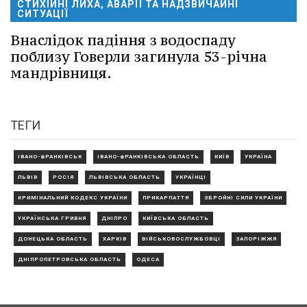
СТИХІЙНІ ЛИХА, АВАРІЇ ТА НАДЗВИЧАЙНІ
СИТУАЦІЇ
Внаслідок падіння з водоспаду
поблизу Говерли загинула 53-річна
мандрівниця.
ТЕГИ
ІВАНО-ФРАНКІВСЬК
ІВАНО-ФРАНКІВСЬКА ОБЛАСТЬ
КИЇВ
УКРАЇНА
ЛЬВІВ
РОСІЯ
ЛЬВІВСЬКА ОБЛАСТЬ
УКРАЇНЦІ
КРИМІНАЛЬНИЙ КОДЕКС УКРАЇНИ
ПРИКАРПАТТЯ
ЗБРОЙНІ СИЛИ УКРАЇНИ
УКРАЇНСЬКА ГРИВНЯ
ДНІПРО
КИЇВСЬКА ОБЛАСТЬ
ДОНЕЦЬКА ОБЛАСТЬ
ХАРКІВ
ВІЙСЬКОВОСЛУЖБОВЦІ
ЗАПОРІЖЖЯ
ДНІПРОПЕТРОВСЬКА ОБЛАСТЬ
ОДЕСА