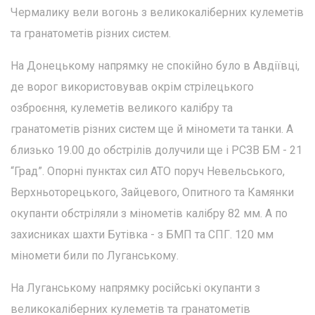
Чермалику вели вогонь з великокаліберних кулеметів
та гранатометів різних систем.
На Донецькому напрямку не спокійно було в Авдіївці,
де ворог використовував окрім стрілецького
озброєння, кулеметів великого калібру та
гранатометів різних систем ще й міномети та танки. А
близько 19.00 до обстрілів долучили ще і РСЗВ БМ - 21
“Град”. Опорні пунктах сил АТО поруч Невельського,
Верхньоторецького, Зайцевого, Опитного та Камянки
окупанти обстріляли з мінометів калібру 82 мм. А по
захисниках шахти Бутівка - з БМП та СПГ. 120 мм
міномети били по Луганському.
На Луганському напрямку російські окупанти з
великокаліберних кулеметів та гранатометів