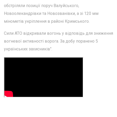
обстріляли позиції поруч Валуйського,
Новоолекандрівки та Новозванівки, а зі 120 мм
мінометів укріплення в районі Кримського.
Сили АТО відкривали вогонь у відповідь для зниження
вогневої активності ворога. За добу поранено 5
українських захисників".