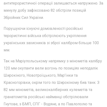
антитерористичної операції залишається напружено. За
минулу добу зафіксовано 82 обстріли позицій
Збройних Сил України.
Порушуючи існуючі домовленості російські
терористичні війська обстрілюють укріплення
українських захисників зі зброї калібром більше 100
мм.
Так на Маріупольському напрямку з мінометів калібру
120 мм окупанти вели вогонь по позиціях неподалік
Широкіного, Новотроїцького, Мар’їнки та
Красногорівки, окрім того по Широкіному бив танк. З
82 мм мінометів, великокаліберних кулеметів та
гранатометів російські найманці обстрілювали
Гнутове, з БМП, СПГ - Водяне, а по Павлополю та