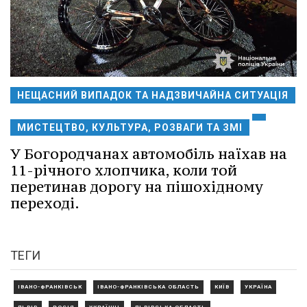
НЕЩАСНИЙ ВИПАДОК ТА НАДЗВИЧАЙНА СИТУАЦІЯ
МИСТЕЦТВО, КУЛЬТУРА, РОЗВАГИ ТА ЗМІ
У Богородчанах автомобіль наїхав на
11-річного хлопчика, коли той
перетинав дорогу на пішохідному
переході.
ТЕГИ
ІВАНО-ФРАНКІВСЬК
ІВАНО-ФРАНКІВСЬКА ОБЛАСТЬ
КИЇВ
УКРАЇНА