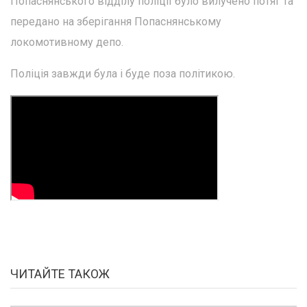
Попаснянського відділу поліції було вилучено потяг та
передано на зберігання Попаснянському
локомотивному депо.
Поліція завжди була і буде поза політикою.
ЧИТАЙТЕ ТАКОЖ