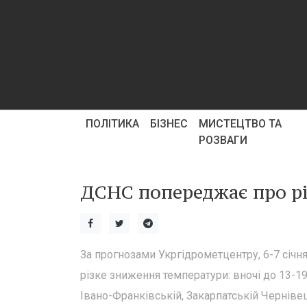
ПОЛІТИКА
БІЗНЕС
МИСТЕЦТВО ТА
РОЗВАГИ
ДСНС попереджає про різ
За прогнозами Укргідрометцентру, 6-7 січня
різке зниження температури: вночі до 13-19
Івано-Франківській, Закарпатській Чернівец