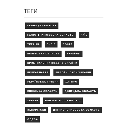
ТЕГИ
ІВАНО-ФРАНКІВСЬК
ІВАНО-ФРАНКІВСЬКА ОБЛАСТЬ
КИЇВ
УКРАЇНА
ЛЬВІВ
РОСІЯ
ЛЬВІВСЬКА ОБЛАСТЬ
УКРАЇНЦІ
КРИМІНАЛЬНИЙ КОДЕКС УКРАЇНИ
ПРИКАРПАТТЯ
ЗБРОЙНІ СИЛИ УКРАЇНИ
УКРАЇНСЬКА ГРИВНЯ
ДНІПРО
КИЇВСЬКА ОБЛАСТЬ
ДОНЕЦЬКА ОБЛАСТЬ
ХАРКІВ
ВІЙСЬКОВОСЛУЖБОВЦІ
ЗАПОРІЖЖЯ
ДНІПРОПЕТРОВСЬКА ОБЛАСТЬ
ОДЕСА