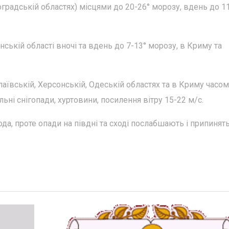
оградській областях) місцями до 20-26° морозу, вдень до 1
нській області вночі та вдень до 7-13° морозу, в Криму та
лаївській, Херсонській, Одеській областях та в Криму часом
ьні снігопади, хуртовини, посилення вітру 15-22 м/с.
ода, проте опади на півдні та сході послабшають і припинять