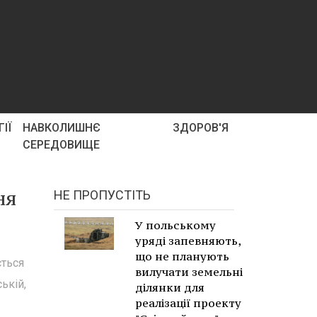
ІЇ
НАВКОЛИШНЄ
ЗДОРОВ'Я
СЕРЕДОВИЩЕ
ня
НЕ ПРОПУСТІТЬ
У польському
уряді запевняють,
що не планують
ється
вилучати земельні
ькій,
ділянки для
реалізації проекту