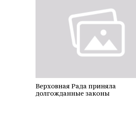
Верховная Рада приняла
долгожданные законы