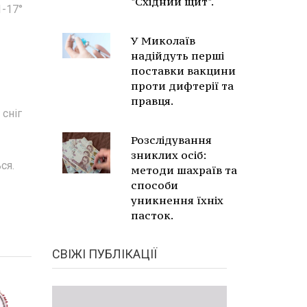
"Східний щит".
1-17°
У Миколаїв
надійдуть перші
поставки вакцини
проти дифтерії та
правця.
 сніг
Розслідування
зниклих осіб:
ся.
методи шахраїв та
способи
уникнення їхніх
пасток.
СВІЖІ ПУБЛІКАЦІЇ