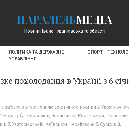
ПАРАЛЕЛЬ
МЕДІА
Новини Івано-Франківська та області
ПОЛІТИКА ТА ДЕРЖАВНЕ
СПОРТ
ТЕХНОЛОГ
УПРАВЛІННЯ
ке похолодання в Україні з 6 січ
 у зв'язку з вторгненням арктичного повітря в Україніочіку
° морозу (у Львівській, Волинській, Рівненській, Тернопільс
ькій, Житомирській, Київській, Чернігівській, Сумській,