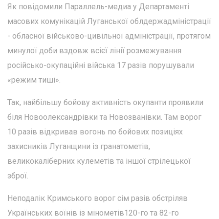
Як повідомили Параллель-медиа у Департаменті
масових комунікацій Луганської облдержадміністрації
- обласної військово-цивільної адміністрації, протягом
минулої доби вздовж всієї лінії розмежування
російсько-окупаційні війська 17 разів порушували
«режим тиші».
Так, найбільшу бойову активність окупанти проявили
біля Новоолександрівки та Новозванівки. Там ворог
10 разів відкривав вогонь по бойових позиціях
захисників Луганщини із гранатометів,
великокаліберних кулеметів та іншої стрілецької
зброї.
Неподалік Кримського ворог сім разів обстріляв
Українських воїнів із мінометів120-го та 82-го