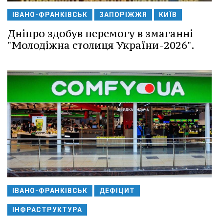
ІВАНО-ФРАНКІВСЬК
ЗАПОРІЖЖЯ
КИЇВ
Дніпро здобув перемогу в змаганні
"Молодіжна столиця України-2026".
ІВАНО-ФРАНКІВСЬК
ДЕФІЦИТ
ІНФРАСТРУКТУРА