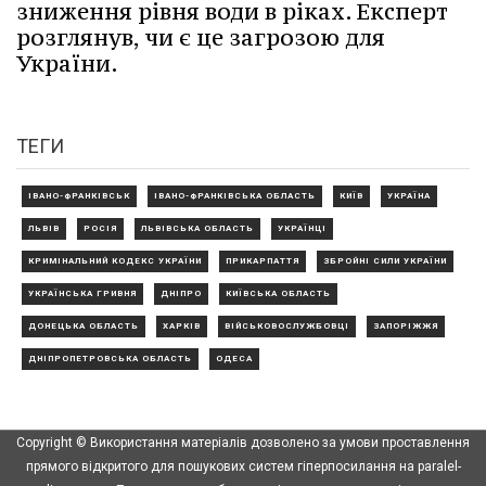
зниження рівня води в ріках. Експерт
розглянув, чи є це загрозою для
України.
ТЕГИ
ІВАНО-ФРАНКІВСЬК
ІВАНО-ФРАНКІВСЬКА ОБЛАСТЬ
КИЇВ
УКРАЇНА
ЛЬВІВ
РОСІЯ
ЛЬВІВСЬКА ОБЛАСТЬ
УКРАЇНЦІ
КРИМІНАЛЬНИЙ КОДЕКС УКРАЇНИ
ПРИКАРПАТТЯ
ЗБРОЙНІ СИЛИ УКРАЇНИ
УКРАЇНСЬКА ГРИВНЯ
ДНІПРО
КИЇВСЬКА ОБЛАСТЬ
ДОНЕЦЬКА ОБЛАСТЬ
ХАРКІВ
ВІЙСЬКОВОСЛУЖБОВЦІ
ЗАПОРІЖЖЯ
ДНІПРОПЕТРОВСЬКА ОБЛАСТЬ
ОДЕСА
Copyright © Використання матеріалів дозволено за умови проставлення
прямого відкритого для пошукових систем гіперпосилання на paralel-