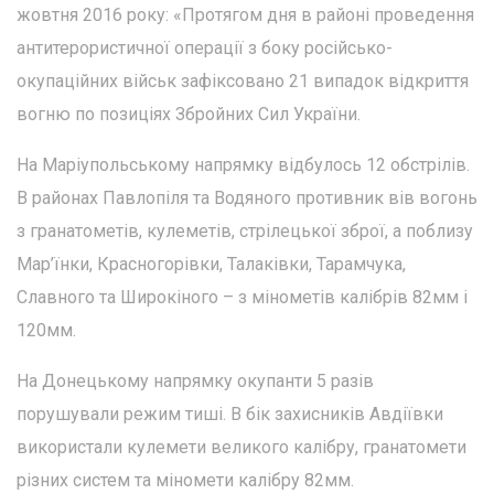
жовтня 2016 року: «Протягом дня в районі проведення
антитерористичної операції з боку російсько-
окупаційних військ зафіксовано 21 випадок відкриття
вогню по позиціях Збройних Сил України.
На Маріупольському напрямку відбулось 12 обстрілів.
В районах Павлопіля та Водяного противник вів вогонь
з гранатометів, кулеметів, стрілецької зброї, а поблизу
Мар’їнки, Красногорівки, Талаківки, Тарамчука,
Славного та Широкіного – з мінометів калібрів 82мм і
120мм.
На Донецькому напрямку окупанти 5 разів
порушували режим тиші. В бік захисників Авдіївки
використали кулемети великого калібру, гранатомети
різних систем та міномети калібру 82мм.