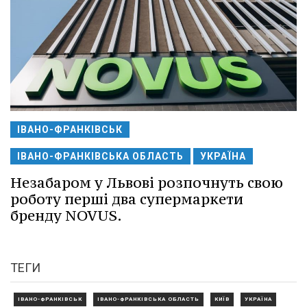
ІВАНО-ФРАНКІВСЬК
ІВАНО-ФРАНКІВСЬКА ОБЛАСТЬ
УКРАЇНА
Незабаром у Львові розпочнуть свою
роботу перші два супермаркети
бренду NOVUS.
ТЕГИ
ІВАНО-ФРАНКІВСЬК
ІВАНО-ФРАНКІВСЬКА ОБЛАСТЬ
КИЇВ
УКРАЇНА