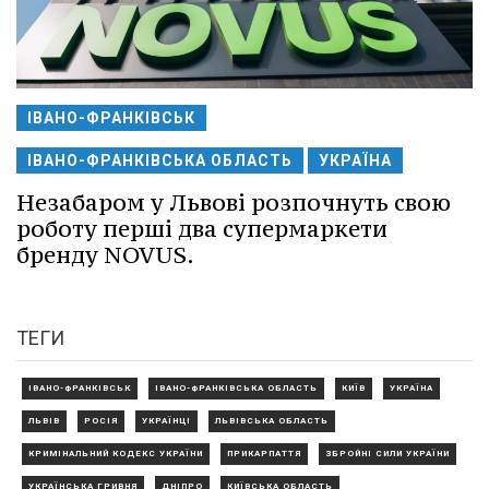
ІВАНО-ФРАНКІВСЬК
ІВАНО-ФРАНКІВСЬКА ОБЛАСТЬ
УКРАЇНА
Незабаром у Львові розпочнуть свою
роботу перші два супермаркети
бренду NOVUS.
ТЕГИ
ІВАНО-ФРАНКІВСЬК
ІВАНО-ФРАНКІВСЬКА ОБЛАСТЬ
КИЇВ
УКРАЇНА
ЛЬВІВ
РОСІЯ
УКРАЇНЦІ
ЛЬВІВСЬКА ОБЛАСТЬ
КРИМІНАЛЬНИЙ КОДЕКС УКРАЇНИ
ПРИКАРПАТТЯ
ЗБРОЙНІ СИЛИ УКРАЇНИ
УКРАЇНСЬКА ГРИВНЯ
ДНІПРО
КИЇВСЬКА ОБЛАСТЬ