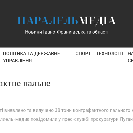
ПАРАЛЕЛЬ
МЕДІА
Новини Івано-Франківська та області
ПОЛІТИКА ТА ДЕРЖАВНЕ
СПОРТ
ТЕХНОЛОГІЇ
Н
УПРАВЛІННЯ
С
актне пальне
ті виявлено та вилучено 38 тонн контрафактного пального 
аллель-медиа повідомили у прес-службі прокуратури Луган