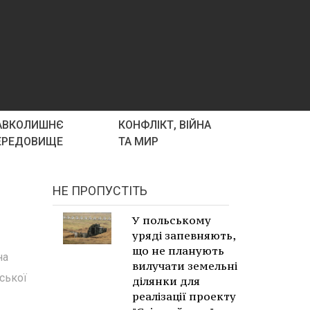
АВКОЛИШНЄ
КОНФЛІКТ, ВІЙНА
ЕРЕДОВИЩЕ
ТА МИР
НЕ ПРОПУСТІТЬ
У польському
уряді запевняють,
що не планують
на
вилучати земельні
ської
ділянки для
реалізації проекту