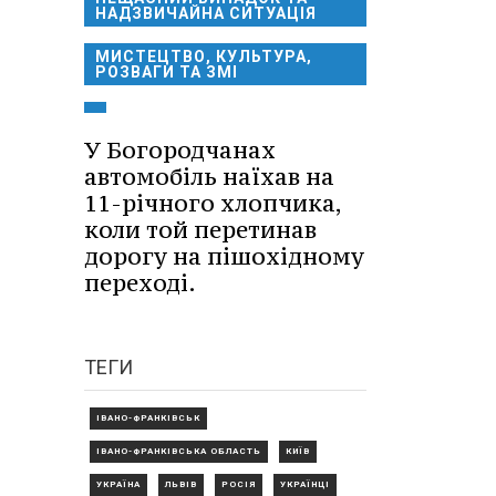
НАДЗВИЧАЙНА СИТУАЦІЯ
МИСТЕЦТВО, КУЛЬТУРА,
РОЗВАГИ ТА ЗМІ
У Богородчанах
автомобіль наїхав на
11-річного хлопчика,
коли той перетинав
дорогу на пішохідному
переході.
ТЕГИ
ІВАНО-ФРАНКІВСЬК
ІВАНО-ФРАНКІВСЬКА ОБЛАСТЬ
КИЇВ
УКРАЇНА
ЛЬВІВ
РОСІЯ
УКРАЇНЦІ