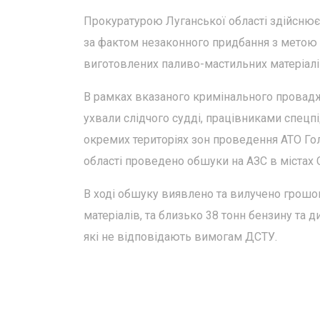
Прокуратурою Луганської області здійсню
за фактом незаконного придбання з метою з
виготовлених паливо-мастильних матеріалів 
В рамках вказаного кримінального провадже
ухвали слідчого судді, працівниками спецп
окремих територіях зон проведення АТО Го
області проведено обшуки на АЗС в містах 
В ході обшуку виявлено та вилучено грошов
матеріалів, та близько 38 тонн бензину та 
які не відповідають вимогам ДСТУ.