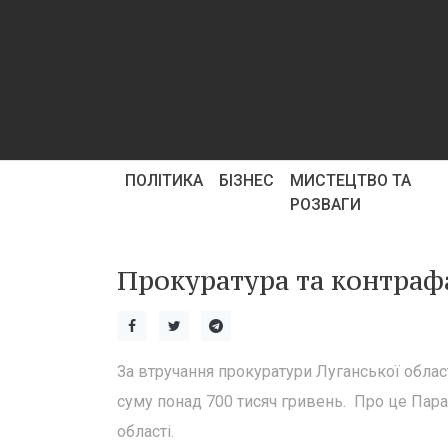
ПОЛІТИКА
БІЗНЕС
МИСТЕЦТВО ТА
РОЗВАГИ
Прокуратура та контраф
За втручання прокуратури Луганської облас
суму понад 700 тисяч гривень. Про це Пар
області.