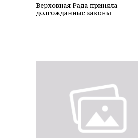
Верховная Рада приняла
долгожданные законы