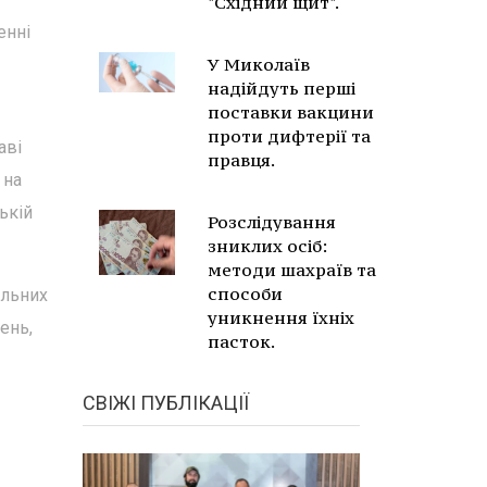
"Східний щит".
енні
У Миколаїв
надійдуть перші
поставки вакцини
проти дифтерії та
аві
правця.
 на
ькій
Розслідування
зниклих осіб:
методи шахраїв та
способи
ильних
уникнення їхніх
ень,
пасток.
СВІЖІ ПУБЛІКАЦІЇ