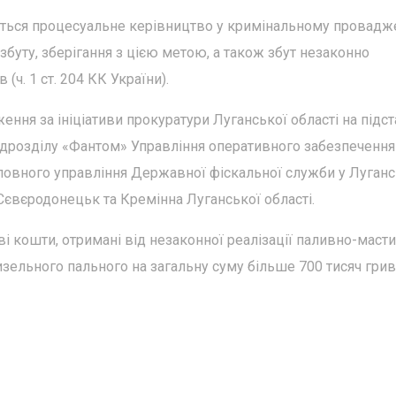
ється процесуальне керівництво у кримінальному провадж
буту, зберігання з цією метою, а також збут незаконно
(ч. 1 ст. 204 КК України).
ння за ініціативи прокуратури Луганської області на підст
ідрозділу «Фантом» Управління оперативного забезпечення
ловного управління Державної фіскальної служби у Луганс
Сєвєродонецьк та Кремінна Луганської області.
і кошти, отримані від незаконної реалізації паливно-маст
дизельного пального на загальну суму більше 700 тисяч грив