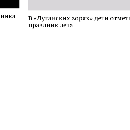
сника
В «Луганских зорях» дети отмет
праздник лета