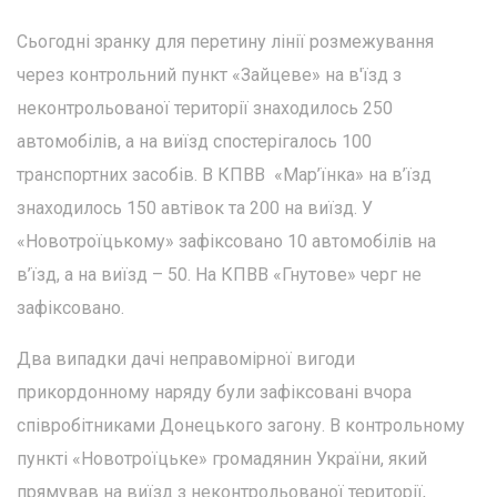
Сьогодні зранку для перетину лінії розмежування
через контрольний пункт «Зайцеве» на в'їзд з
неконтрольованої території знаходилось 250
автомобілів, а на виїзд спостерігалось 100
транспортних засобів. В КПВВ «Мар’їнка» на в’їзд
знаходилось 150 автівок та 200 на виїзд. У
«Новотроїцькому» зафіксовано 10 автомобілів на
в’їзд, а на виїзд – 50. На КПВВ «Гнутове» черг не
зафіксовано.
Два випадки дачі неправомірної вигоди
прикордонному наряду були зафіксовані вчора
співробітниками Донецького загону. В контрольному
пункті «Новотроїцьке» громадянин України, який
прямував на виїзд з неконтрольованої території,