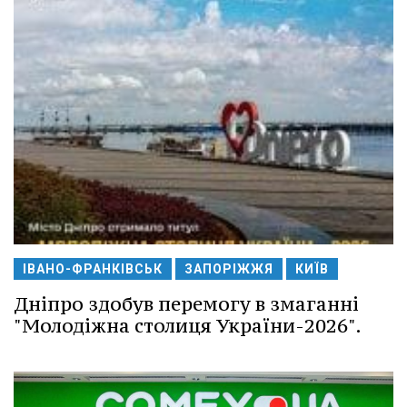
ІВАНО-ФРАНКІВСЬК
ЗАПОРІЖЖЯ
КИЇВ
Дніпро здобув перемогу в змаганні
"Молодіжна столиця України-2026".