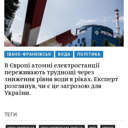
ІВАНО-ФРАНКІВСЬК
ВОДА
ПОЛІТИКА
В Європі атомні електростанції
переживають труднощі через
зниження рівня води в ріках. Експерт
розглянув, чи є це загрозою для
України.
ТЕГИ
ІВАНО-ФРАНКІВСЬК
ІВАНО-ФРАНКІВСЬКА ОБЛАСТЬ
КИЇВ
УКРАЇНА