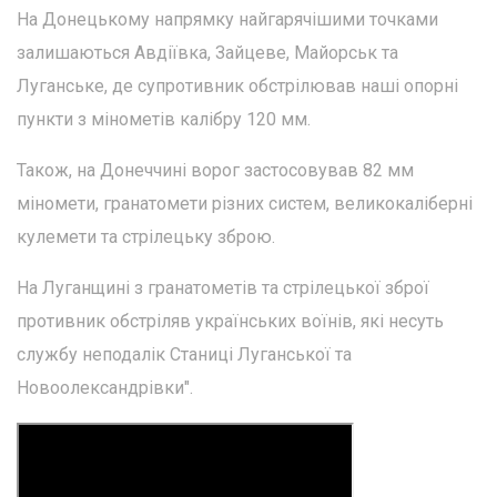
На Донецькому напрямку найгарячішими точками
залишаються Авдіївка, Зайцеве, Майорськ та
Луганське, де супротивник обстрілював наші опорні
пункти з мінометів калібру 120 мм.
Також, на Донеччині ворог застосовував 82 мм
міномети, гранатомети різних систем, великокаліберні
кулемети та стрілецьку зброю.
На Луганщині з гранатометів та стрілецької зброї
противник обстріляв українських воїнів, які несуть
службу неподалік Станиці Луганської та
Новоолександрівки".