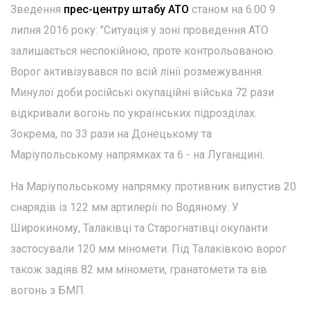
Зведення
прес-центру штабу АТО
станом на 6.00 9
липня 2016 року: "Ситуація у зоні проведення АТО
залишається неспокійною, проте контрольованою.
Ворог активізувався по всій лінії розмежування.
Минулої доби російські окупаційні війська 72 рази
відкривали вогонь по українських підрозділах.
Зокрема, по 33 рази на Донецькому та
Маріупольському напрямках та 6 - на Луганщині.
На Маріупольському напрямку противник випустив 20
снарядів із 122 мм артилерії по Водяному. У
Широкиному, Талаківці та Старогнатівці окупанти
застосували 120 мм міномети. Під Талаківкою ворог
також задіяв 82 мм міномети, гранатомети та вів
вогонь з БМП.