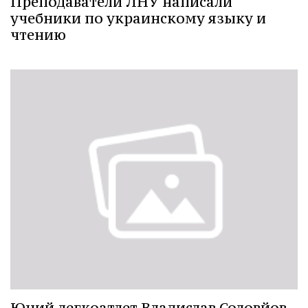
Преподаватели ЛНУ написали
учебники по украинскому языку и
чтению
Юний легкоатлет Владислав Соловйов