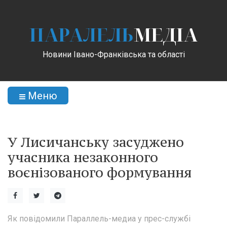
ПАРАЛЕЛЬ
МЕДІА
Новини Івано-Франківська та області
Меню
У Лисичанську засуджено
учасника незаконного
воєнізованого формування
Як повідомили Параллель-медиа у прес-службі