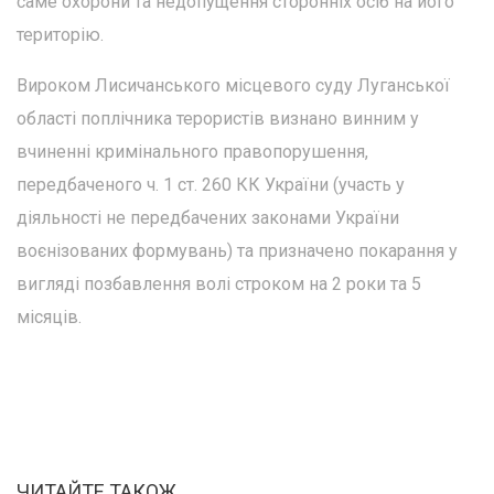
саме охорони та недопущення сторонніх осіб на його
територію.
Вироком Лисичанського місцевого суду Луганської
області поплічника терористів визнано винним у
вчиненні кримінального правопорушення,
передбаченого ч. 1 ст. 260 КК України (участь у
діяльності не передбачених законами України
воєнізованих формувань) та призначено покарання у
вигляді позбавлення волі строком на 2 роки та 5
місяців.
ЧИТАЙТЕ ТАКОЖ