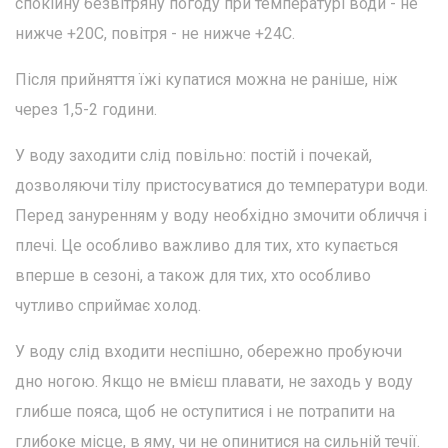
спокійну безвітряну погоду при температурі води - не
нижче +20С, повітря - не нижче +24С.
Після прийняття їжі купатися можна не раніше, ніж
через 1,5-2 години.
У воду заходити слід повільно: постій і почекай,
дозволяючи тілу пристосуватися до температури води.
Перед зануренням у воду необхідно змочити обличчя і
плечі. Це особливо важливо для тих, хто купається
вперше в сезоні, а також для тих, хто особливо
чутливо сприймає холод.
У воду слід входити неспішно, обережно пробуючи
дно ногою. Якщо не вмієш плавати, не заходь у воду
глибше пояса, щоб не оступитися і не потрапити на
глибоке місце, в яму, чи не опинитися на сильній течії.