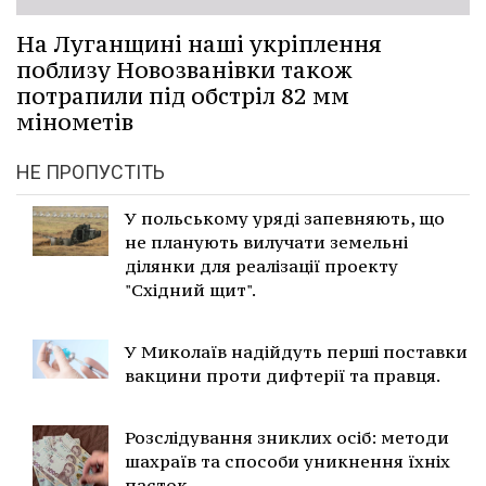
На Луганщині наші укріплення
поблизу Новозванівки також
потрапили під обстріл 82 мм
мінометів
НЕ ПРОПУСТІТЬ
У польському уряді запевняють, що
не планують вилучати земельні
ділянки для реалізації проекту
"Східний щит".
У Миколаїв надійдуть перші поставки
вакцини проти дифтерії та правця.
Розслідування зниклих осіб: методи
шахраїв та способи уникнення їхніх
пасток.