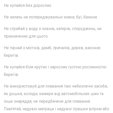
Не купайся без дорослих.
Не залазь на попереджувальні знаки, буї, бакени.
Не стрибай у воду з човнів, катерів, споруджень, не
призначених для цього.
Не пірнай з містків, дамб, причалів, дерев, високих
берегів.
Не купайся біля крутих і зарослих густою рослинністю
берегів.
Не використовуй для плавання такі небезпечні засоби,
як дошки, колоди, камери від автомобільних шин та
інше знаряддя, не передбачене для плавання.
Пам’ятай, надувні матраци і надувні іграшки вітром або