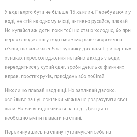
У воді варто бути не більше 15 хвилин. Перебуваючи у
воді, не стій на одному місці, активно рухайся, плавай.
Не купайся аж доти, поки тобі не стане холодно, бо при
переохолодженні у воді наступає різке скорочення
м'язів, що несе за собою зупинку дихання. При перших
ознаках переохолодження негайно виходь з води,
переодягнися у сухий одяг, зроби декілька фізичних
вправ, простих рухів, присідань або побігай.
Ніколи не плавай наодинці. Не запливай далеко,
особливо за буї, оскільки можна не розрахувати свої
сили. Навчися відпочивати на воді. Для цього
необхідно вміти плавати на спині.
Перекинувшись на спину і утримуючи себе на