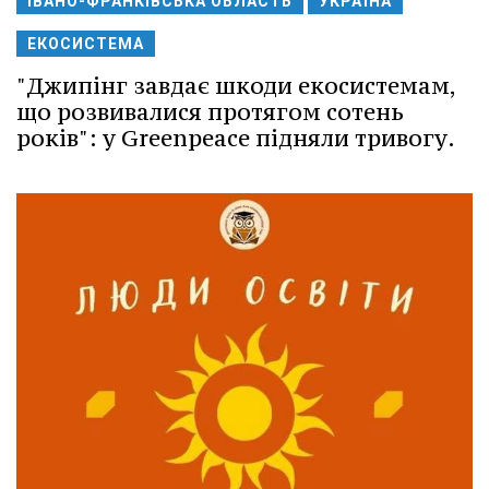
ІВАНО-ФРАНКІВСЬКА ОБЛАСТЬ
УКРАЇНА
ЕКОСИСТЕМА
"Джипінг завдає шкоди екосистемам,
що розвивалися протягом сотень
років": у Greenpeace підняли тривогу.