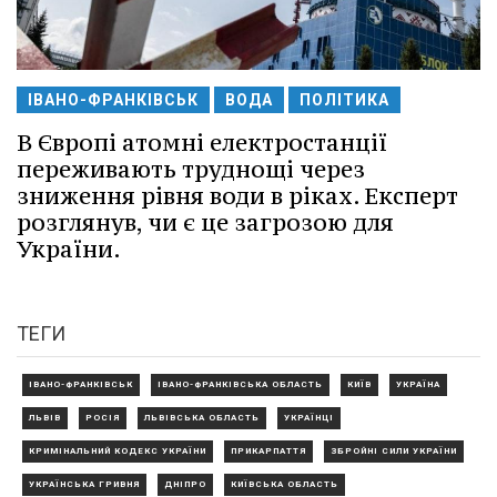
ІВАНО-ФРАНКІВСЬК
ВОДА
ПОЛІТИКА
В Європі атомні електростанції
переживають труднощі через
зниження рівня води в ріках. Експерт
розглянув, чи є це загрозою для
України.
ТЕГИ
ІВАНО-ФРАНКІВСЬК
ІВАНО-ФРАНКІВСЬКА ОБЛАСТЬ
КИЇВ
УКРАЇНА
ЛЬВІВ
РОСІЯ
ЛЬВІВСЬКА ОБЛАСТЬ
УКРАЇНЦІ
КРИМІНАЛЬНИЙ КОДЕКС УКРАЇНИ
ПРИКАРПАТТЯ
ЗБРОЙНІ СИЛИ УКРАЇНИ
УКРАЇНСЬКА ГРИВНЯ
ДНІПРО
КИЇВСЬКА ОБЛАСТЬ