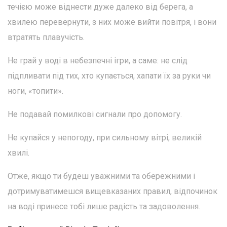
течією може віднести дуже далеко від берега, а
хвилею перевернути, з них може вийти повітря, і вони
втратять плавучість.
Не грай у воді в небезпечні ігри, а саме: не слід
підпливати під тих, хто купається, хапати їх за руки чи
ноги, «топити».
Не подавай помилкові сигнали про допомогу.
Не купайся у непогоду, при сильному вітрі, великій
хвилі.
Отже, якщо ти будеш уважними та обережними і
дотримуватимешся вищевказаних правил, відпочинок
на воді принесе тобі лише радість та задоволення.