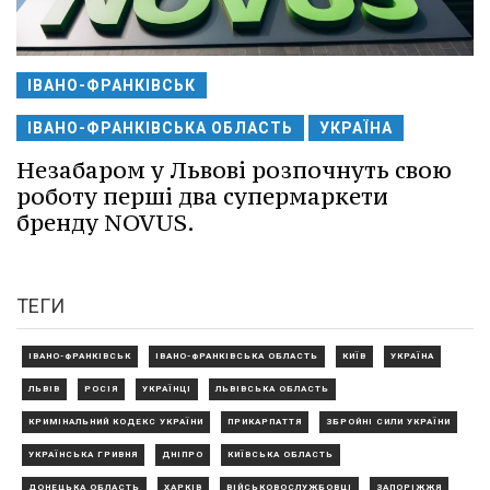
ІВАНО-ФРАНКІВСЬК
ІВАНО-ФРАНКІВСЬКА ОБЛАСТЬ
УКРАЇНА
Незабаром у Львові розпочнуть свою
роботу перші два супермаркети
бренду NOVUS.
ТЕГИ
ІВАНО-ФРАНКІВСЬК
ІВАНО-ФРАНКІВСЬКА ОБЛАСТЬ
КИЇВ
УКРАЇНА
ЛЬВІВ
РОСІЯ
УКРАЇНЦІ
ЛЬВІВСЬКА ОБЛАСТЬ
КРИМІНАЛЬНИЙ КОДЕКС УКРАЇНИ
ПРИКАРПАТТЯ
ЗБРОЙНІ СИЛИ УКРАЇНИ
УКРАЇНСЬКА ГРИВНЯ
ДНІПРО
КИЇВСЬКА ОБЛАСТЬ
ДОНЕЦЬКА ОБЛАСТЬ
ХАРКІВ
ВІЙСЬКОВОСЛУЖБОВЦІ
ЗАПОРІЖЖЯ