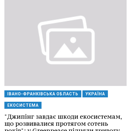
ІВАНО-ФРАНКІВСЬКА ОБЛАСТЬ
УКРАЇНА
ЕКОСИСТЕМА
"Джипінг завдає шкоди екосистемам,
що розвивалися протягом сотень
років": у Greenpeace підняли тривогу.