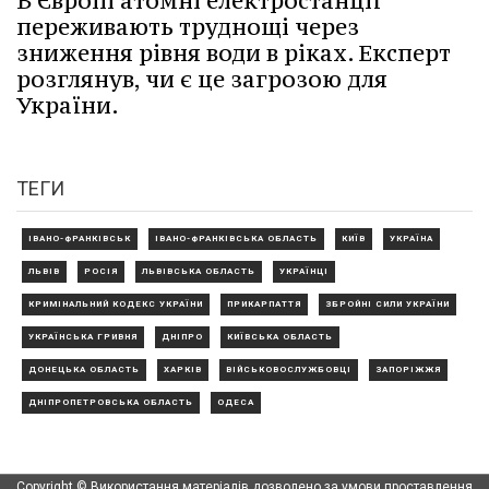
В Європі атомні електростанції
переживають труднощі через
зниження рівня води в ріках. Експерт
розглянув, чи є це загрозою для
України.
ТЕГИ
ІВАНО-ФРАНКІВСЬК
ІВАНО-ФРАНКІВСЬКА ОБЛАСТЬ
КИЇВ
УКРАЇНА
ЛЬВІВ
РОСІЯ
ЛЬВІВСЬКА ОБЛАСТЬ
УКРАЇНЦІ
КРИМІНАЛЬНИЙ КОДЕКС УКРАЇНИ
ПРИКАРПАТТЯ
ЗБРОЙНІ СИЛИ УКРАЇНИ
УКРАЇНСЬКА ГРИВНЯ
ДНІПРО
КИЇВСЬКА ОБЛАСТЬ
ДОНЕЦЬКА ОБЛАСТЬ
ХАРКІВ
ВІЙСЬКОВОСЛУЖБОВЦІ
ЗАПОРІЖЖЯ
ДНІПРОПЕТРОВСЬКА ОБЛАСТЬ
ОДЕСА
Copyright © Використання матеріалів дозволено за умови проставлення