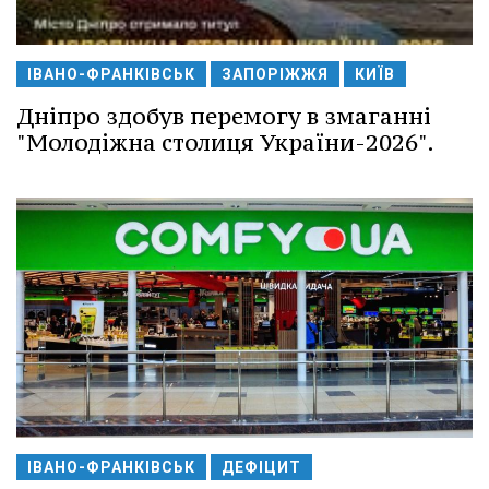
ІВАНО-ФРАНКІВСЬК
ЗАПОРІЖЖЯ
КИЇВ
Дніпро здобув перемогу в змаганні
"Молодіжна столиця України-2026".
ІВАНО-ФРАНКІВСЬК
ДЕФІЦИТ