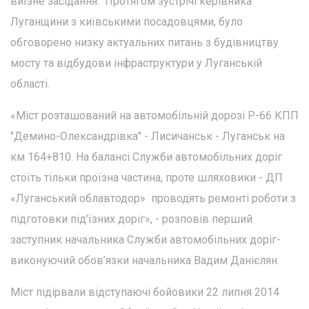
виїзне засідання. Протягом зустрічі керівника
Луганщини з київськими посадовцями, було
обговорено низку актуальних питань з будівництву
мосту та відбудови інфраструктури у Луганській
області.
«Міст розташований на автомобільній дорозі Р-66 КПП
"Демино-Олександрівка" - Лисичанськ - Луганськ на
км 164+810. На балансі Служби автомобільних доріг
стоїть тільки проїзна частина, проте шляховики - ДП
«Луганський облавтодор» проводять ремонті роботи з
підготовки під’їзних доріг», - розповів перший
заступник начальника Служби автомобільних доріг-
виконуючий обов’язки начальника Вадим Данієлян.
Міст підірвали відступаючі бойовики 22 липня 2014