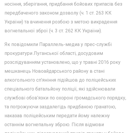
носіння, зберігання, придбання бойових припасів без
передбаченого законом дозволу (ч. 1 ст. 263 КК
України) та вчинення розбою з метою викрадення
вогнепальної зброї (ч. 3 ст. 262 КК України).
Як повідомили Параллель-медиа у прес-службі
прокуратури Луганської області, досудовим
розслідуванням установлено, що у травні 2016 року
мешканець Новоайдарського району в стані
алкогольного сп’яніння підійшов до поліцейських
спеціального батальйону поліції, які здійснювали
службові обов’язки по охороні громадського порядку,
та погрожуючи заздалегідь придбаною гранатою,
наказав поліцейським передати йому належну
останнім вогнепальну зброю. Після відмови