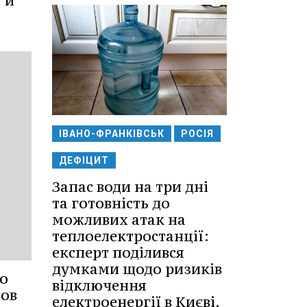
 и
ІВАНО-ФРАНКІВСЬК
РОСІЯ
ДЕФІЦИТ
Запас води на три дні
та готовність до
можливих атак на
теплоелектростанції:
експерт поділився
думками щодо ризиків
о
відключення
ров
електроенергії в Києві.