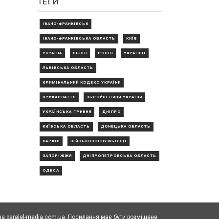
ТЕГИ
ІВАНО-ФРАНКІВСЬК
ІВАНО-ФРАНКІВСЬКА ОБЛАСТЬ
КИЇВ
УКРАЇНА
ЛЬВІВ
РОСІЯ
УКРАЇНЦІ
ЛЬВІВСЬКА ОБЛАСТЬ
КРИМІНАЛЬНИЙ КОДЕКС УКРАЇНИ
ПРИКАРПАТТЯ
ЗБРОЙНІ СИЛИ УКРАЇНИ
УКРАЇНСЬКА ГРИВНЯ
ДНІПРО
КИЇВСЬКА ОБЛАСТЬ
ДОНЕЦЬКА ОБЛАСТЬ
ХАРКІВ
ВІЙСЬКОВОСЛУЖБОВЦІ
ЗАПОРІЖЖЯ
ДНІПРОПЕТРОВСЬКА ОБЛАСТЬ
ОДЕСА
а paralel-media.com.ua. Посилання має бути розміщене