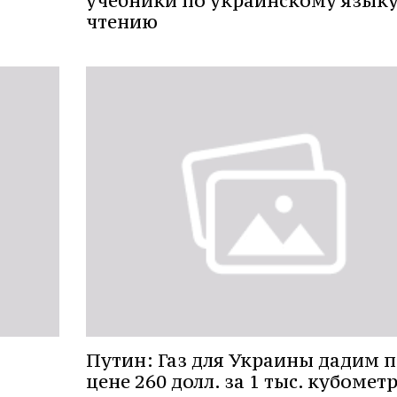
учебники по украинскому языку
чтению
Путин: Газ для Украины дадим п
цене 260 долл. за 1 тыс. кубомет