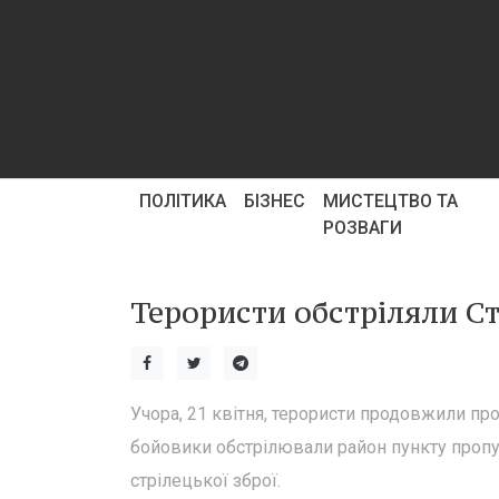
ПОЛІТИКА
БІЗНЕС
МИСТЕЦТВО ТА
РОЗВАГИ
Терористи обстріляли С
Учора, 21 квітня, терористи продовжили про
бойовики обстрілювали район пункту пропус
стрілецької зброї.