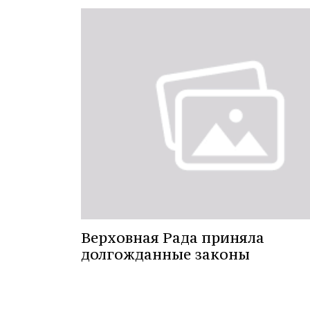
Верховная Рада приняла
долгожданные законы