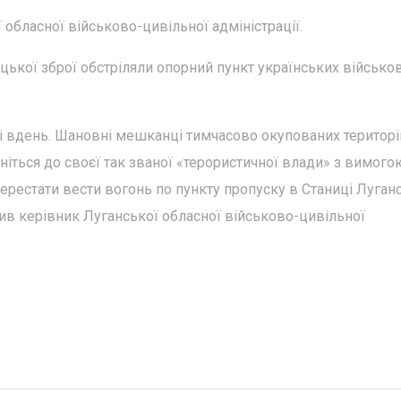
обласної військово-цивільної адміністрації.
лецької зброї обстріляли опорний пункт українських військо
і і вдень. Шановні мешканці тимчасово окупованих територі
ніться до своєї так званої «терористичної влади» з вимого
рестати вести вогонь по пункту пропуску в Станиці Луганс
ив керівник Луганської обласної військово-цивільної