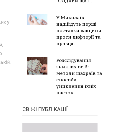
"Східний щит".
У Миколаїв
вих у
надійдуть перші
поставки вакцини
проти дифтерії та
правця.
й,
ю
Розслідування
ькій,
зниклих осіб:
методи шахраїв та
способи
уникнення їхніх
пасток.
СВІЖІ ПУБЛІКАЦІЇ