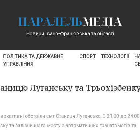
ПАРАЛЕЛЬ
МЕДІА
Новини Івано-Франківська та області
ПОЛІТИКА ТА ДЕРЖАВНЕ
СПОРТ
ТЕХНОЛОГІЇ
Н
УПРАВЛІННЯ
С
таницю Луганську та Трьохізбенк
вокативні обстріли смт Станиця Луганська. З 21:00 до 24:00
ку та залізничного мосту з автоматичних гранатометів та