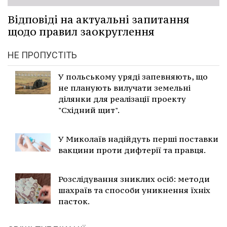
Відповіді на актуальні запитання
щодо правил заокруглення
НЕ ПРОПУСТІТЬ
У польському уряді запевняють, що
не планують вилучати земельні
ділянки для реалізації проекту
"Східний щит".
У Миколаїв надійдуть перші поставки
вакцини проти дифтерії та правця.
Розслідування зниклих осіб: методи
шахраїв та способи уникнення їхніх
пасток.