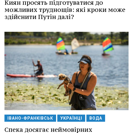
Киян просять підготуватися до
можливих труднощів: які кроки може
здійснити Путін далі?
ІВАНО-ФРАНКІВСЬК
УКРАЇНЦІ
ВОДА
Спека досягає неймовірних