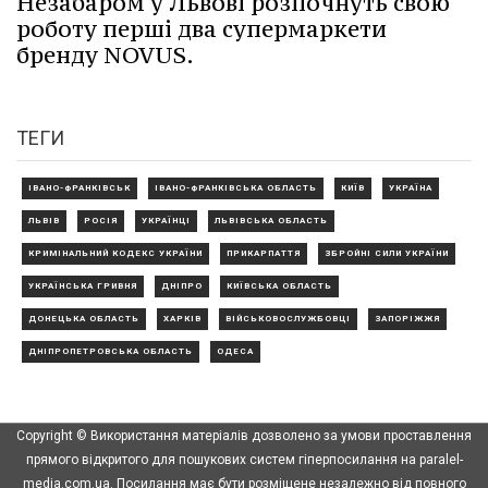
Незабаром у Львові розпочнуть свою
роботу перші два супермаркети
бренду NOVUS.
ТЕГИ
ІВАНО-ФРАНКІВСЬК
ІВАНО-ФРАНКІВСЬКА ОБЛАСТЬ
КИЇВ
УКРАЇНА
ЛЬВІВ
РОСІЯ
УКРАЇНЦІ
ЛЬВІВСЬКА ОБЛАСТЬ
КРИМІНАЛЬНИЙ КОДЕКС УКРАЇНИ
ПРИКАРПАТТЯ
ЗБРОЙНІ СИЛИ УКРАЇНИ
УКРАЇНСЬКА ГРИВНЯ
ДНІПРО
КИЇВСЬКА ОБЛАСТЬ
ДОНЕЦЬКА ОБЛАСТЬ
ХАРКІВ
ВІЙСЬКОВОСЛУЖБОВЦІ
ЗАПОРІЖЖЯ
ДНІПРОПЕТРОВСЬКА ОБЛАСТЬ
ОДЕСА
Copyright © Використання матеріалів дозволено за умови проставлення
прямого відкритого для пошукових систем гіперпосилання на paralel-
media.com.ua. Посилання має бути розміщене незалежно від повного