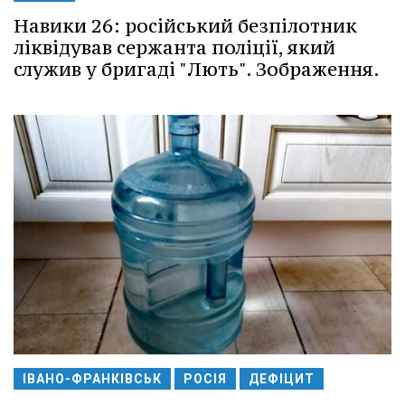
Навики 26: російський безпілотник
ліквідував сержанта поліції, який
служив у бригаді "Лють". Зображення.
ІВАНО-ФРАНКІВСЬК
РОСІЯ
ДЕФІЦИТ