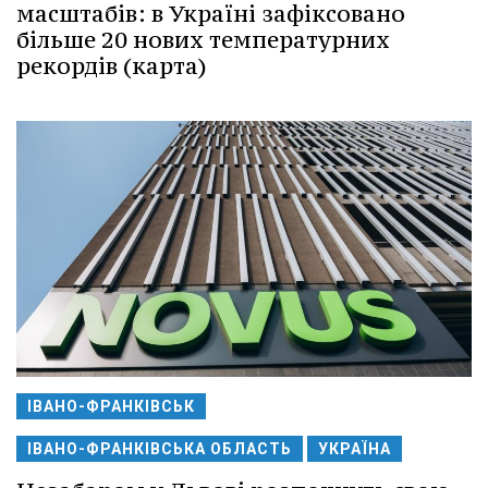
масштабів: в Україні зафіксовано
більше 20 нових температурних
рекордів (карта)
ІВАНО-ФРАНКІВСЬК
ІВАНО-ФРАНКІВСЬКА ОБЛАСТЬ
УКРАЇНА