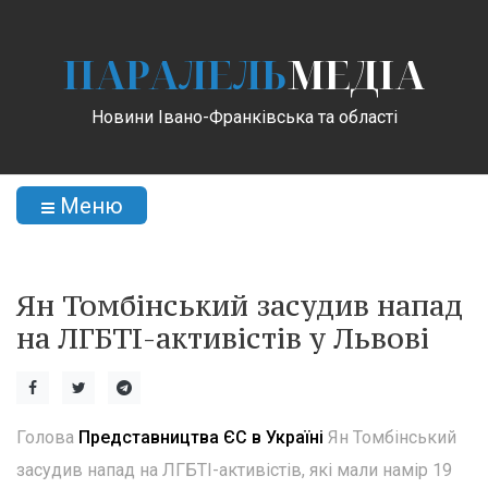
ПАРАЛЕЛЬ
МЕДІА
Новини Івано-Франківська та області
Меню
Ян Томбінський засудив напад
на ЛГБТІ-активістів у Львові
Голова
Представництва ЄС в Україні
Ян Томбінський
засудив напад на ЛГБТІ-активістів, які мали намір 19