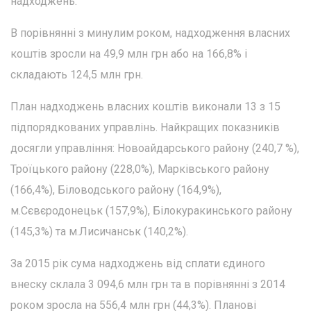
надходжень.
В порівнянні з минулим роком, надходження власних
коштів зросли на 49,9 млн грн або на 166,8% і
складають 124,5 млн грн.
План надходжень власних коштів виконали 13 з 15
підпорядкованих управлінь. Найкращих показників
досягли управління: Новоайдарського району (240,7 %),
Троїцького району (228,0%), Марківського району
(166,4%), Біловодського району (164,9%),
м.Сєвєродонецьк (157,9%), Білокуракинського району
(145,3%) та м.Лисичанськ (140,2%).
За 2015 рік сума надходжень від сплати єдиного
внеску склала 3 094,6 млн грн та в порівнянні з 2014
роком зросла на 556,4 млн грн (44,3%). Планові