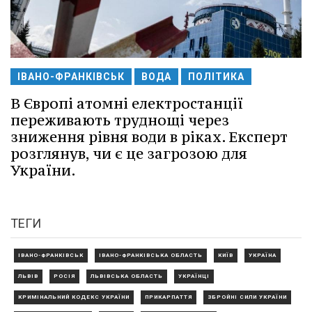
ІВАНО-ФРАНКІВСЬК
ВОДА
ПОЛІТИКА
В Європі атомні електростанції
переживають труднощі через
зниження рівня води в ріках. Експерт
розглянув, чи є це загрозою для
України.
ТЕГИ
ІВАНО-ФРАНКІВСЬК
ІВАНО-ФРАНКІВСЬКА ОБЛАСТЬ
КИЇВ
УКРАЇНА
ЛЬВІВ
РОСІЯ
ЛЬВІВСЬКА ОБЛАСТЬ
УКРАЇНЦІ
КРИМІНАЛЬНИЙ КОДЕКС УКРАЇНИ
ПРИКАРПАТТЯ
ЗБРОЙНІ СИЛИ УКРАЇНИ