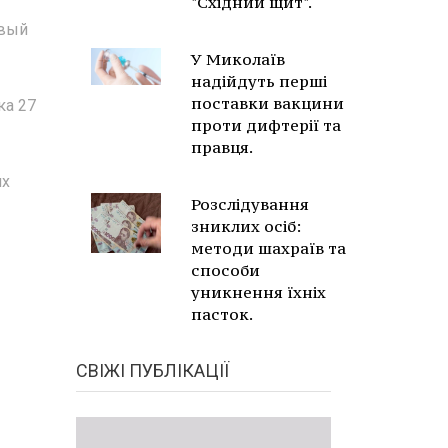
"Східний щит".
авый
У Миколаїв
надійдуть перші
поставки вакцини
ка 27
проти дифтерії та
правця.
их
Розслідування
зниклих осіб:
методи шахраїв та
способи
уникнення їхніх
пасток.
СВІЖІ ПУБЛІКАЦІЇ