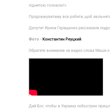
піднятою головою!»
Продовжуватиму все робити, щоб звільнити 
Депутат Ирина Геращенко рассказала подр
Фото -
Константин Реуцкий
.
Обратите внимание на видео слова Маши о 
Дай Бог, чтобы в Украину побыстрее приш