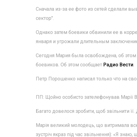
Сначала из-за ее фото из сетей сделали в
сектор".
Однако затем боевики обвинили ее в корре
января и угрожали длительным заключени
Сегодня Мария была освобождена, об этом
боевиков. Об этом сообщает
Радио Вести
.
Петр Порошенко написал только что на св
ПП: Щойно особисто зателефонував Марії 
Багато довелося зробити, щоб звільнити її.
Марія великий молодець, що витримала все 
зустріч якраз під час звільнення): «Я знаю