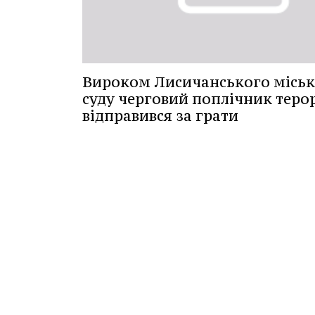
Вироком Лисичанського місь
суду черговий поплічник теро
відправився за грати