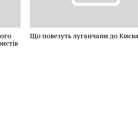
кого
Що повезуть луганчани до Києв
ристів