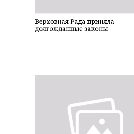
Верховная Рада приняла
долгожданные законы