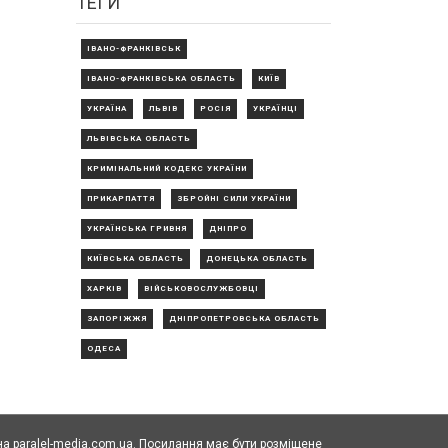
ТЕГИ
ІВАНО-ФРАНКІВСЬК
ІВАНО-ФРАНКІВСЬКА ОБЛАСТЬ
КИЇВ
УКРАЇНА
ЛЬВІВ
РОСІЯ
УКРАЇНЦІ
ЛЬВІВСЬКА ОБЛАСТЬ
КРИМІНАЛЬНИЙ КОДЕКС УКРАЇНИ
ПРИКАРПАТТЯ
ЗБРОЙНІ СИЛИ УКРАЇНИ
УКРАЇНСЬКА ГРИВНЯ
ДНІПРО
КИЇВСЬКА ОБЛАСТЬ
ДОНЕЦЬКА ОБЛАСТЬ
ХАРКІВ
ВІЙСЬКОВОСЛУЖБОВЦІ
ЗАПОРІЖЖЯ
ДНІПРОПЕТРОВСЬКА ОБЛАСТЬ
ОДЕСА
а paralel-media.com.ua. Посилання має бути розміщене