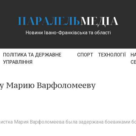
ПАРАЛЕЛЬ
МЕДІА
Новини Івано-Франківська та області
ПОЛІТИКА ТА ДЕРЖАВНЕ
СПОРТ
ТЕХНОЛОГІЇ
Н
УПРАВЛІННЯ
С
у Марию Варфоломееву
ивистка Мария Варфоломеева была задержана боевиками б