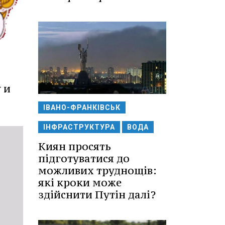
 и
ІВАНО-ФРАНКІВСЬК
ІНФРАСТРУКТУРА
ВОДА
Киян просять
підготуватися до
можливих труднощів:
які кроки може
здійснити Путін далі?