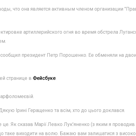
ыводы, что она является активным членом организации "Пр
ктировке артиллерийского огня во время обстрела Луганс
ем.
 сообщил президент Петр Порошенко. Ее обменяли на дво
оей странице в
Фейсбуке
:
Варфоломеєвій.
 Дякую Ірині Геращенко та всім, хто до цього доклався.
це. Як сказав Марії Левко Лук’яненко (з яким я проводив
, що таке виходити на волю. Бажаю вам залишатися з високо