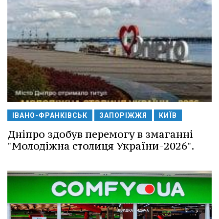
ІВАНО-ФРАНКІВСЬК
ЗАПОРІЖЖЯ
КИЇВ
Дніпро здобув перемогу в змаганні
"Молодіжна столиця України-2026".