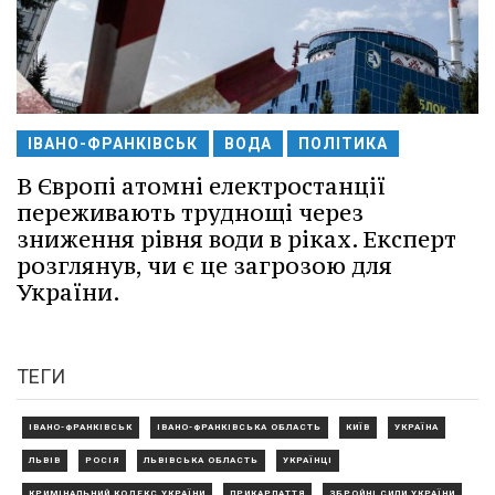
ІВАНО-ФРАНКІВСЬК
ВОДА
ПОЛІТИКА
В Європі атомні електростанції
переживають труднощі через
зниження рівня води в ріках. Експерт
розглянув, чи є це загрозою для
України.
ТЕГИ
ІВАНО-ФРАНКІВСЬК
ІВАНО-ФРАНКІВСЬКА ОБЛАСТЬ
КИЇВ
УКРАЇНА
ЛЬВІВ
РОСІЯ
ЛЬВІВСЬКА ОБЛАСТЬ
УКРАЇНЦІ
КРИМІНАЛЬНИЙ КОДЕКС УКРАЇНИ
ПРИКАРПАТТЯ
ЗБРОЙНІ СИЛИ УКРАЇНИ