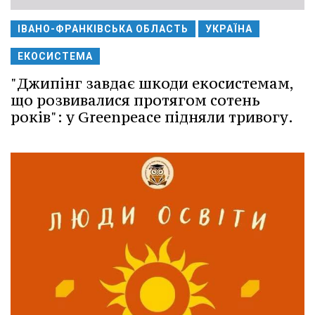
ІВАНО-ФРАНКІВСЬКА ОБЛАСТЬ
УКРАЇНА
ЕКОСИСТЕМА
"Джипінг завдає шкоди екосистемам,
що розвивалися протягом сотень
років": у Greenpeace підняли тривогу.