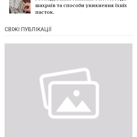
шахраїв та способи уникнення їхніх
пасток.
СВІЖІ ПУБЛІКАЦІЇ