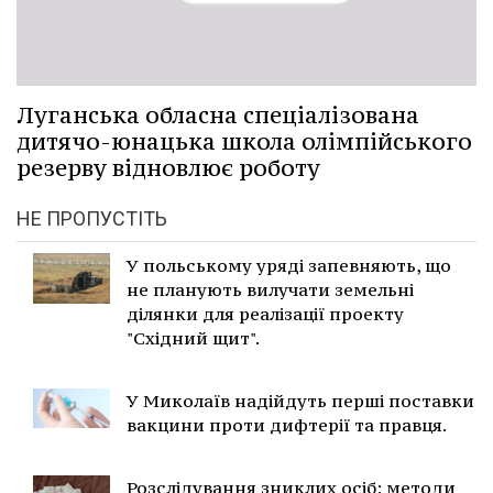
Луганська обласна спеціалізована
дитячо-юнацька школа олімпійського
резерву відновлює роботу
НЕ ПРОПУСТІТЬ
У польському уряді запевняють, що
не планують вилучати земельні
ділянки для реалізації проекту
"Східний щит".
У Миколаїв надійдуть перші поставки
вакцини проти дифтерії та правця.
Розслідування зниклих осіб: методи