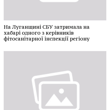
На Луганщині СБУ затримала на
хабарі одного з керівників
фітосанітарної інспекції регіону