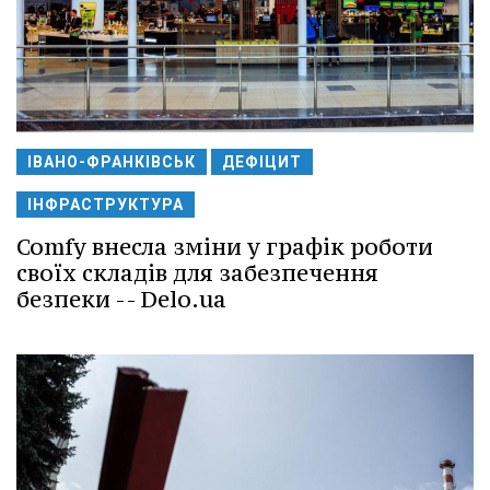
ІВАНО-ФРАНКІВСЬК
ДЕФІЦИТ
ІНФРАСТРУКТУРА
Comfy внесла зміни у графік роботи
своїх складів для забезпечення
безпеки -- Delo.ua