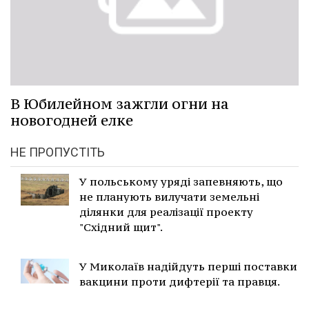
В Юбилейном зажгли огни на
новогодней елке
НЕ ПРОПУСТІТЬ
У польському уряді запевняють, що
не планують вилучати земельні
ділянки для реалізації проекту
"Східний щит".
У Миколаїв надійдуть перші поставки
вакцини проти дифтерії та правця.