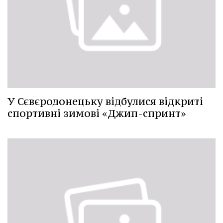
У Сєвєродонецьку відбулися відкриті
спортивні зимові «Джип-спринт»