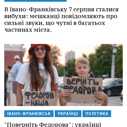
В Івано-Франківську 7 серпня сталися
вибухи: мешканці повідомляють про
сильні звуки, що чутні в багатьох
частинах міста.
ІВАНО-ФРАНКІВСЬК
УКРАЇНЦІ
ПОЛІТИКА
"Поверніть Федорова": українці