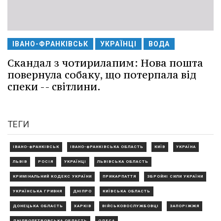
ІВАНО-ФРАНКІВСЬК
УКРАЇНЦІ
ВОДА
Скандал з чотирилапим: Нова пошта
повернула собаку, що потерпала від
спеки -- світлини.
ТЕГИ
ІВАНО-ФРАНКІВСЬК
ІВАНО-ФРАНКІВСЬКА ОБЛАСТЬ
КИЇВ
УКРАЇНА
ЛЬВІВ
РОСІЯ
УКРАЇНЦІ
ЛЬВІВСЬКА ОБЛАСТЬ
КРИМІНАЛЬНИЙ КОДЕКС УКРАЇНИ
ПРИКАРПАТТЯ
ЗБРОЙНІ СИЛИ УКРАЇНИ
УКРАЇНСЬКА ГРИВНЯ
ДНІПРО
КИЇВСЬКА ОБЛАСТЬ
ДОНЕЦЬКА ОБЛАСТЬ
ХАРКІВ
ВІЙСЬКОВОСЛУЖБОВЦІ
ЗАПОРІЖЖЯ
ДНІПРОПЕТРОВСЬКА ОБЛАСТЬ
ОДЕСА