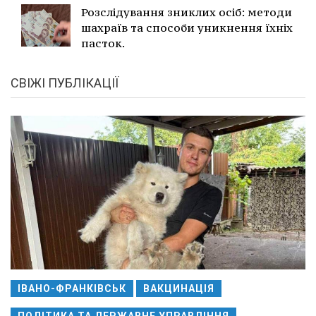
Розслідування зниклих осіб: методи
шахраїв та способи уникнення їхніх
пасток.
СВІЖІ ПУБЛІКАЦІЇ
ІВАНО-ФРАНКІВСЬК
ВАКЦИНАЦІЯ
ПОЛІТИКА ТА ДЕРЖАВНЕ УПРАВЛІННЯ