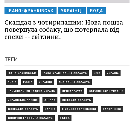
ІВАНО-ФРАНКІВСЬК
УКРАЇНЦІ
ВОДА
Скандал з чотирилапим: Нова пошта
повернула собаку, що потерпала від
спеки -- світлини.
ТЕГИ
ІВАНО-ФРАНКІВСЬК
ІВАНО-ФРАНКІВСЬКА ОБЛАСТЬ
КИЇВ
УКРАЇНА
ЛЬВІВ
РОСІЯ
УКРАЇНЦІ
ЛЬВІВСЬКА ОБЛАСТЬ
КРИМІНАЛЬНИЙ КОДЕКС УКРАЇНИ
ПРИКАРПАТТЯ
ЗБРОЙНІ СИЛИ УКРАЇНИ
УКРАЇНСЬКА ГРИВНЯ
ДНІПРО
КИЇВСЬКА ОБЛАСТЬ
ДОНЕЦЬКА ОБЛАСТЬ
ХАРКІВ
ВІЙСЬКОВОСЛУЖБОВЦІ
ЗАПОРІЖЖЯ
ДНІПРОПЕТРОВСЬКА ОБЛАСТЬ
ОДЕСА