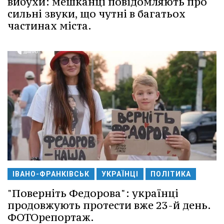
вибухи: мешканці повідомляють про
сильні звуки, що чутні в багатьох
частинах міста.
ІВАНО-ФРАНКІВСЬК
УКРАЇНЦІ
ПОЛІТИКА
"Поверніть Федорова": українці
продовжують протести вже 23-й день.
ФОТОрепортаж.