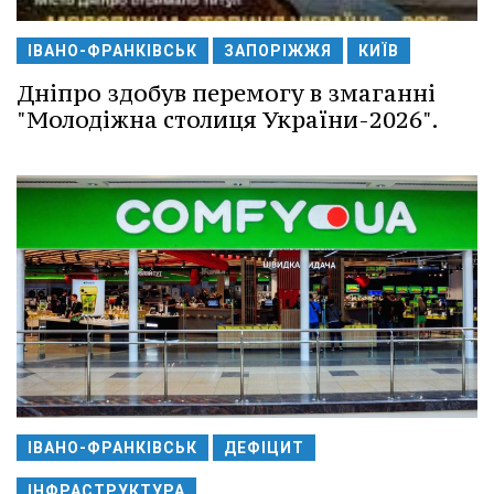
ІВАНО-ФРАНКІВСЬК
ЗАПОРІЖЖЯ
КИЇВ
Дніпро здобув перемогу в змаганні
"Молодіжна столиця України-2026".
ІВАНО-ФРАНКІВСЬК
ДЕФІЦИТ
ІНФРАСТРУКТУРА