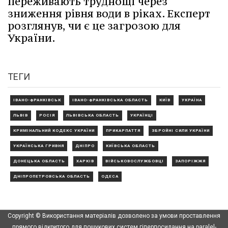
переживають труднощі через
зниження рівня води в ріках. Експерт
розглянув, чи є це загрозою для
України.
ТЕГИ
ІВАНО-ФРАНКІВСЬК
ІВАНО-ФРАНКІВСЬКА ОБЛАСТЬ
КИЇВ
УКРАЇНА
ЛЬВІВ
РОСІЯ
ЛЬВІВСЬКА ОБЛАСТЬ
УКРАЇНЦІ
КРИМІНАЛЬНИЙ КОДЕКС УКРАЇНИ
ПРИКАРПАТТЯ
ЗБРОЙНІ СИЛИ УКРАЇНИ
УКРАЇНСЬКА ГРИВНЯ
ДНІПРО
КИЇВСЬКА ОБЛАСТЬ
ДОНЕЦЬКА ОБЛАСТЬ
ХАРКІВ
ВІЙСЬКОВОСЛУЖБОВЦІ
ЗАПОРІЖЖЯ
ДНІПРОПЕТРОВСЬКА ОБЛАСТЬ
ОДЕСА
Copyright © Використання матеріалів дозволено за умови проставлення
прямого відкритого для пошукових систем гіперпосилання на paralel-