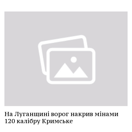
На Луганщині ворог накрив мінами
120 калібру Кримське