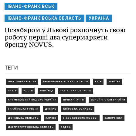
ІВАНО-ФРАНКІВСЬК
ІВАНО-ФРАНКІВСЬКА ОБЛАСТЬ
УКРАЇНА
Незабаром у Львові розпочнуть свою
роботу перші два супермаркети
бренду NOVUS.
ТЕГИ
ІВАНО-ФРАНКІВСЬК
ІВАНО-ФРАНКІВСЬКА ОБЛАСТЬ
КИЇВ
УКРАЇНА
ЛЬВІВ
РОСІЯ
УКРАЇНЦІ
ЛЬВІВСЬКА ОБЛАСТЬ
КРИМІНАЛЬНИЙ КОДЕКС УКРАЇНИ
ПРИКАРПАТТЯ
ЗБРОЙНІ СИЛИ УКРАЇНИ
УКРАЇНСЬКА ГРИВНЯ
ДНІПРО
КИЇВСЬКА ОБЛАСТЬ
ДОНЕЦЬКА ОБЛАСТЬ
ХАРКІВ
ВІЙСЬКОВОСЛУЖБОВЦІ
ЗАПОРІЖЖЯ
ДНІПРОПЕТРОВСЬКА ОБЛАСТЬ
ОДЕСА