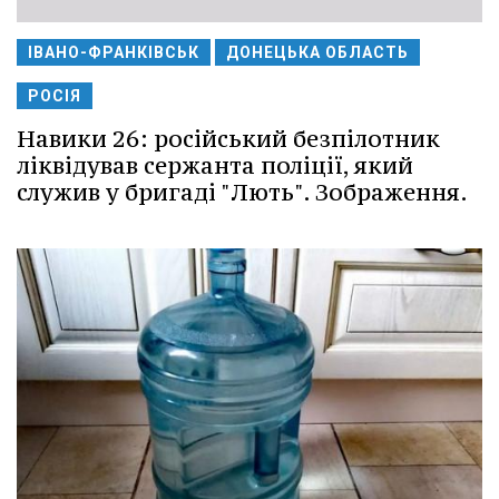
ІВАНО-ФРАНКІВСЬК
ДОНЕЦЬКА ОБЛАСТЬ
РОСІЯ
Навики 26: російський безпілотник
ліквідував сержанта поліції, який
служив у бригаді "Лють". Зображення.