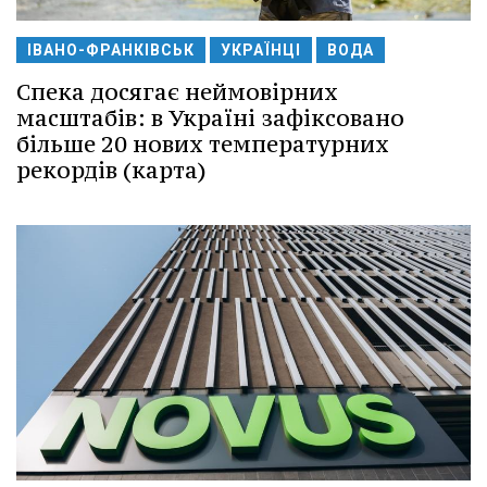
ІВАНО-ФРАНКІВСЬК
УКРАЇНЦІ
ВОДА
Спека досягає неймовірних
масштабів: в Україні зафіксовано
більше 20 нових температурних
рекордів (карта)