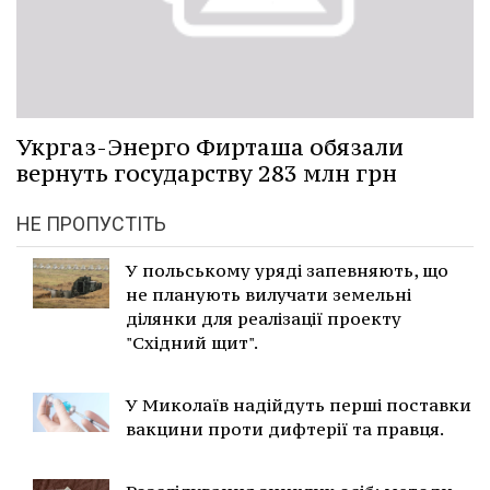
Укргаз-Энерго Фирташа обязали
вернуть государству 283 млн грн
НЕ ПРОПУСТІТЬ
У польському уряді запевняють, що
не планують вилучати земельні
ділянки для реалізації проекту
"Східний щит".
У Миколаїв надійдуть перші поставки
вакцини проти дифтерії та правця.