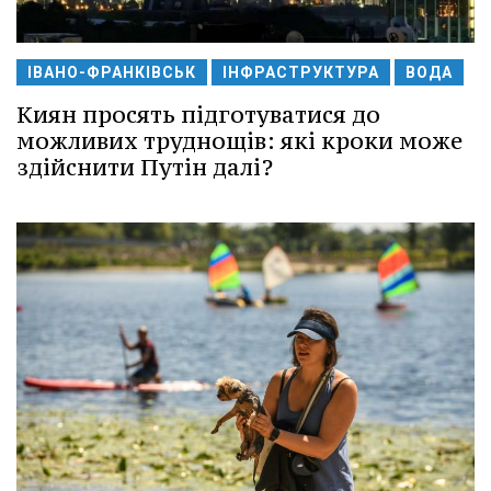
ІВАНО-ФРАНКІВСЬК
ІНФРАСТРУКТУРА
ВОДА
Киян просять підготуватися до
можливих труднощів: які кроки може
здійснити Путін далі?