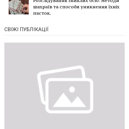
Розслідування зниклих осіб: методи
шахраїв та способи уникнення їхніх
пасток.
СВІЖІ ПУБЛІКАЦІЇ