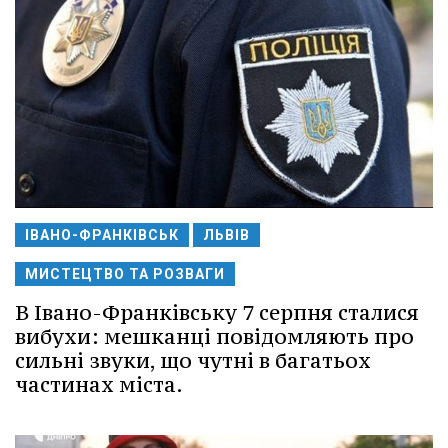
ІВАНО-ФРАНКІВСЬК
ЛЬВІВ
МИСТЕЦТВО ТА РОЗВАГИ
В Івано-Франківську 7 серпня сталися
вибухи: мешканці повідомляють про
сильні звуки, що чутні в багатьох
частинах міста.