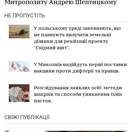
Митрополиту Андрею Шептицкому
НЕ ПРОПУСТІТЬ
У польському уряді запевняють, що
не планують вилучати земельні
ділянки для реалізації проекту
"Східний щит".
У Миколаїв надійдуть перші поставки
вакцини проти дифтерії та правця.
Розслідування зниклих осіб: методи
шахраїв та способи уникнення їхніх
пасток.
СВІЖІ ПУБЛІКАЦІЇ