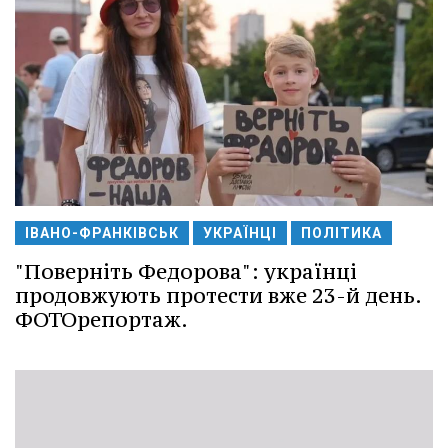
ІВАНО-ФРАНКІВСЬК
УКРАЇНЦІ
ПОЛІТИКА
"Поверніть Федорова": українці
продовжують протести вже 23-й день.
ФОТОрепортаж.