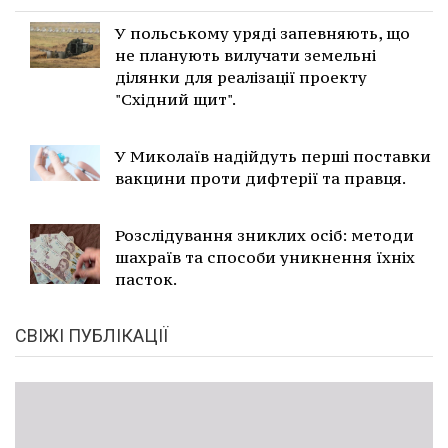
У польському уряді запевняють, що
не планують вилучати земельні
ділянки для реалізації проекту
"Східний щит".
У Миколаїв надійдуть перші поставки
вакцини проти дифтерії та правця.
Розслідування зниклих осіб: методи
шахраїв та способи уникнення їхніх
пасток.
СВІЖІ ПУБЛІКАЦІЇ