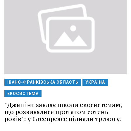
ІВАНО-ФРАНКІВСЬКА ОБЛАСТЬ
УКРАЇНА
ЕКОСИСТЕМА
"Джипінг завдає шкоди екосистемам,
що розвивалися протягом сотень
років": у Greenpeace підняли тривогу.