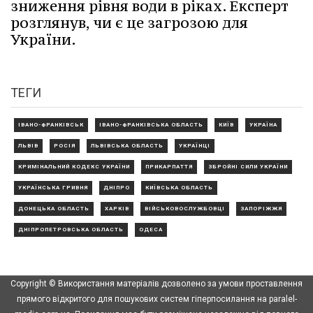
зниження рівня води в ріках. Експерт
розглянув, чи є це загрозою для
України.
ТЕГИ
ІВАНО-ФРАНКІВСЬК
ІВАНО-ФРАНКІВСЬКА ОБЛАСТЬ
КИЇВ
УКРАЇНА
ЛЬВІВ
РОСІЯ
ЛЬВІВСЬКА ОБЛАСТЬ
УКРАЇНЦІ
КРИМІНАЛЬНИЙ КОДЕКС УКРАЇНИ
ПРИКАРПАТТЯ
ЗБРОЙНІ СИЛИ УКРАЇНИ
УКРАЇНСЬКА ГРИВНЯ
ДНІПРО
КИЇВСЬКА ОБЛАСТЬ
ДОНЕЦЬКА ОБЛАСТЬ
ХАРКІВ
ВІЙСЬКОВОСЛУЖБОВЦІ
ЗАПОРІЖЖЯ
ДНІПРОПЕТРОВСЬКА ОБЛАСТЬ
ОДЕСА
Copyright © Використання матеріалів дозволено за умови проставлення
прямого відкритого для пошукових систем гіперпосилання на paralel-