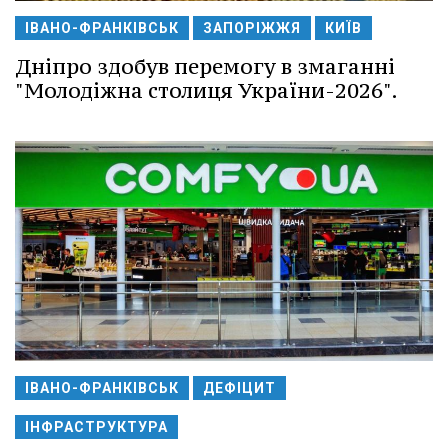
ІВАНО-ФРАНКІВСЬК
ЗАПОРІЖЖЯ
КИЇВ
Дніпро здобув перемогу в змаганні
"Молодіжна столиця України-2026".
ІВАНО-ФРАНКІВСЬК
ДЕФІЦИТ
ІНФРАСТРУКТУРА