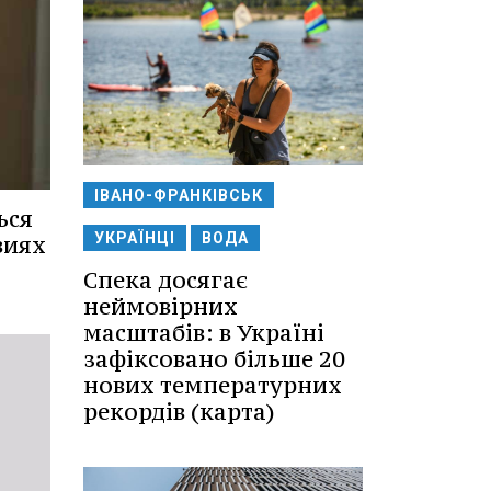
ІВАНО-ФРАНКІВСЬК
ься
УКРАЇНЦІ
ВОДА
виях
Спека досягає
неймовірних
масштабів: в Україні
зафіксовано більше 20
нових температурних
рекордів (карта)