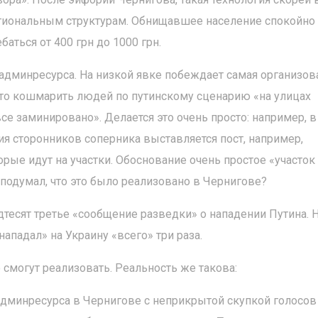
гиональным структурам. Обнищавшее население спокойно
баться от 400 грн до 1000 грн.
админресурса. На низкой явке побеждает самая организов
это кошмарить людей по путинскому сценарию «на улицах
все заминировано». Делается это очень просто: например, в
я сторонников соперника выставляется пост, например,
рые идут на участки. Обоснование очень простое «участок
 подумал, что это было реализовано в Чернигове?
есят третье «сообщение разведки» о нападении Путина. 
ападал» на Украину «всего» три раза.
о смогут реализовать. Реальность же такова:
админресурса в Чернигове с неприкрытой скупкой голосов