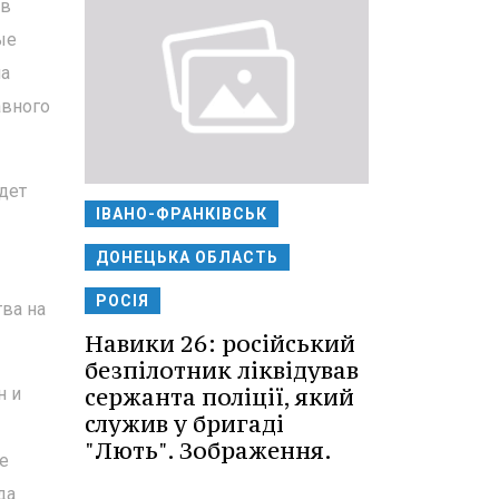
ив
ые
на
авного
дет
ІВАНО-ФРАНКІВСЬК
ДОНЕЦЬКА ОБЛАСТЬ
РОСІЯ
ва на
Навики 26: російський
безпілотник ліквідував
сержанта поліції, який
н и
служив у бригаді
"Лють". Зображення.
е
да