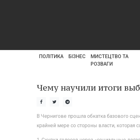
ПОЛІТИКА
БІЗНЕС
МИСТЕЦТВО ТА
РОЗВАГИ
Чему научили итоги выб
В Чернигове прошла обкатка базового сце
крайней мере со стороны власти, которая с
1. Скупка голосов через «социальные дого