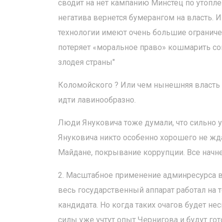
сводит на нет кампанию Минстец по утопл
негатива вернется бумерангом на власть. 
технологии имеют очень большие ограничен
потеряет «моральное право» кошмарить соп
злодея страны"
Коломойского ? Или чем нынешняя власть о
идти лавинообразно.
Люди Януковича тоже думали, что сильно ум
Януковича никто особенно хорошего не жд
Майдане, покрывание коррупции. Все начн
2. Масштабное применение админресурса 
весь государственный аппарат работал на 
кандидата. Но когда таких очагов будет не
силы уже учтут опыт Чернигова и будут го