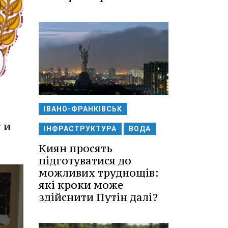
ІВАНО-ФРАНКІВСЬК
 и
ІНФРАСТРУКТУРА
ВОДА
Киян просять
підготуватися до
можливих труднощів:
які кроки може
здійснити Путін далі?