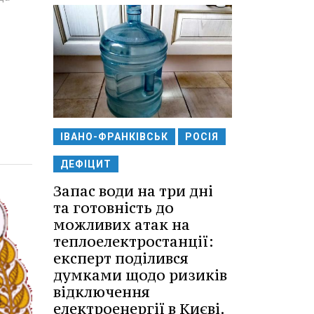
ІВАНО-ФРАНКІВСЬК
РОСІЯ
ДЕФІЦИТ
Запас води на три дні
та готовність до
можливих атак на
теплоелектростанції:
експерт поділився
думками щодо ризиків
відключення
електроенергії в Києві.