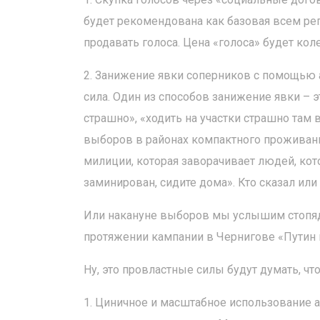
будет рекомендована как базовая всем ре
продавать голоса. Цена «голоса» будет коле
2. Занижение явки соперников с помощью 
сила. Один из способов занижение явки – 
страшно», «ходить на участки страшно там 
выборов в районах компактного проживани
милиции, которая заворачивает людей, кото
заминирован, сидите дома». Кто сказал или
Или накануне выборов мы услышим стопядт
протяжении кампании в Чернигове «Путин н
Ну, это провластные силы будут думать, чт
1. Циничное и масштабное использование 