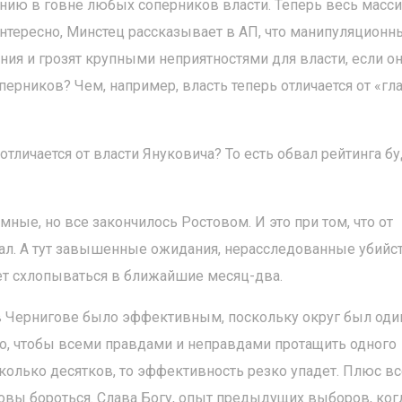
ению в говне любых соперников власти. Теперь весь масс
Интересно, Минстец рассказывает в АП, что манипуляционн
ия и грозят крупными неприятностями для власти, если о
ерников? Чем, например, власть теперь отличается от «гл
тличается от власти Януковича? То есть обвал рейтинга бу
ные, но все закончилось Ростовом. И это при том, что от
ал. А тут завышенные ожидания, нерасследованные убийст
ет схлопываться в ближайшие месяц-два.
в Чернигове было эффективным, поскольку округ был оди
то, чтобы всеми правдами и неправдами протащить одного
сколько десятков, то эффективность резко упадет. Плюс вс
товы бороться. Слава Богу, опыт предыдущих выборов, ког