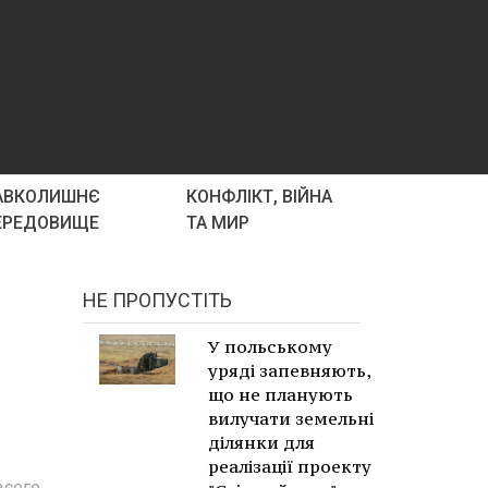
АВКОЛИШНЄ
КОНФЛІКТ, ВІЙНА
ЕРЕДОВИЩЕ
ТА МИР
НЕ ПРОПУСТІТЬ
У польському
уряді запевняють,
що не планують
вилучати земельні
ділянки для
реалізації проекту
всего