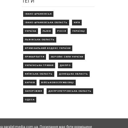
ТЕГИ
ІВАНО-ФРАНКІВСЬК
ІВАНО-ФРАНКІВСЬКА ОБЛАСТЬ
КИЇВ
УКРАЇНА
ЛЬВІВ
РОСІЯ
УКРАЇНЦІ
ЛЬВІВСЬКА ОБЛАСТЬ
КРИМІНАЛЬНИЙ КОДЕКС УКРАЇНИ
ПРИКАРПАТТЯ
ЗБРОЙНІ СИЛИ УКРАЇНИ
УКРАЇНСЬКА ГРИВНЯ
ДНІПРО
КИЇВСЬКА ОБЛАСТЬ
ДОНЕЦЬКА ОБЛАСТЬ
ХАРКІВ
ВІЙСЬКОВОСЛУЖБОВЦІ
ЗАПОРІЖЖЯ
ДНІПРОПЕТРОВСЬКА ОБЛАСТЬ
ОДЕСА
а paralel-media.com.ua. Посилання має бути розміщене