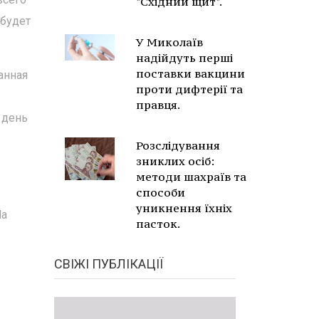
"Східний щит".
 будет
У Миколаїв
надійдуть перші
поставки вакцини
анная
проти дифтерії та
правця.
 день
Розслідування
зниклих осіб:
методи шахраїв та
способи
уникнення їхніх
На
пасток.
СВІЖІ ПУБЛІКАЦІЇ