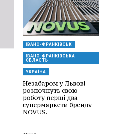
ІВАНО-ФРАНКІВСЬК
ІВАНО-ФРАНКІВСЬКА
ОБЛАСТЬ
УКРАЇНА
Незабаром у Львові
розпочнуть свою
роботу перші два
супермаркети бренду
NOVUS.