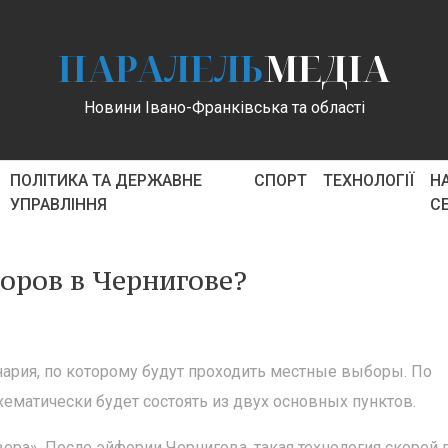
ПАРАЛЕЛЬ
МЕДІА
Новини Івано-Франківська та області
ПОЛІТИКА ТА ДЕРЖАВНЕ
СПОРТ
ТЕХНОЛОГІЇ
Н
УПРАВЛІННЯ
С
оров в Чернигове?
нария, по которому будут проходить местные выборы. По
хематически будет состоять из двух основных пунктов.
вора». После эйфории Чернигова, такая технология скорей 