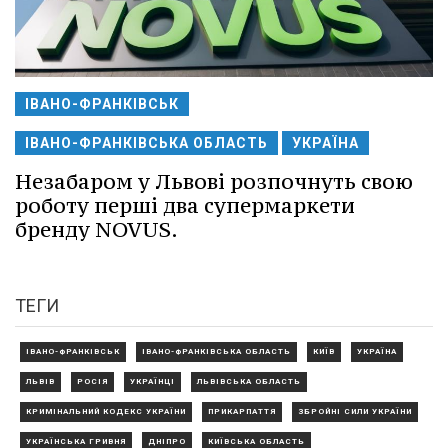
ІВАНО-ФРАНКІВСЬК
ІВАНО-ФРАНКІВСЬКА ОБЛАСТЬ
УКРАЇНА
Незабаром у Львові розпочнуть свою
роботу перші два супермаркети
бренду NOVUS.
ТЕГИ
ІВАНО-ФРАНКІВСЬК
ІВАНО-ФРАНКІВСЬКА ОБЛАСТЬ
КИЇВ
УКРАЇНА
ЛЬВІВ
РОСІЯ
УКРАЇНЦІ
ЛЬВІВСЬКА ОБЛАСТЬ
КРИМІНАЛЬНИЙ КОДЕКС УКРАЇНИ
ПРИКАРПАТТЯ
ЗБРОЙНІ СИЛИ УКРАЇНИ
УКРАЇНСЬКА ГРИВНЯ
ДНІПРО
КИЇВСЬКА ОБЛАСТЬ