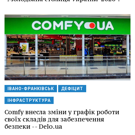
ІВАНО-ФРАНКІВСЬК
ДЕФІЦИТ
ІНФРАСТРУКТУРА
Comfy внесла зміни у графік роботи
своїх складів для забезпечення
безпеки -- Delo.ua