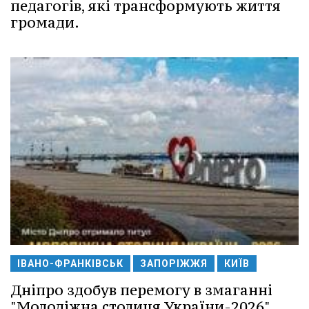
педагогів, які трансформують життя
громади.
ІВАНО-ФРАНКІВСЬК
ЗАПОРІЖЖЯ
КИЇВ
Дніпро здобув перемогу в змаганні
"Молодіжна столиця України-2026".