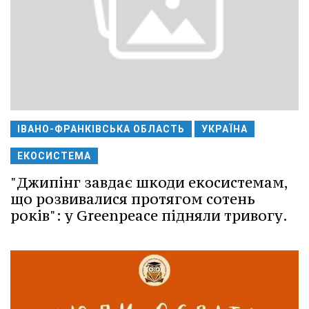
ІВАНО-ФРАНКІВСЬКА ОБЛАСТЬ
УКРАЇНА
ЕКОСИСТЕМА
"Джипінг завдає шкоди екосистемам,
що розвивалися протягом сотень
років": у Greenpeace підняли тривогу.