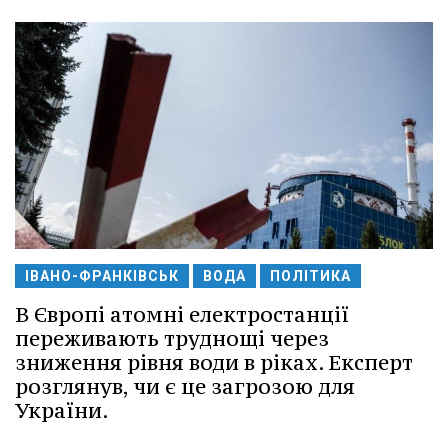
ІВАНО-ФРАНКІВСЬК
ВОДА
ПОЛІТИКА
В Європі атомні електростанції
переживають труднощі через
зниження рівня води в ріках. Експерт
розглянув, чи є це загрозою для
України.