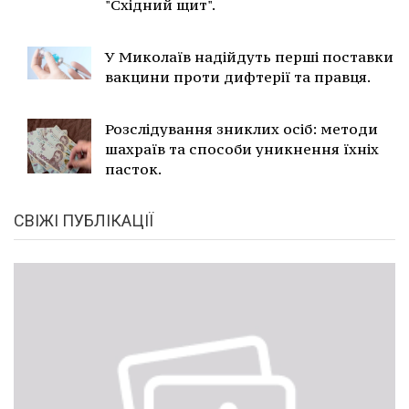
"Східний щит".
У Миколаїв надійдуть перші поставки
вакцини проти дифтерії та правця.
Розслідування зниклих осіб: методи
шахраїв та способи уникнення їхніх
пасток.
СВІЖІ ПУБЛІКАЦІЇ