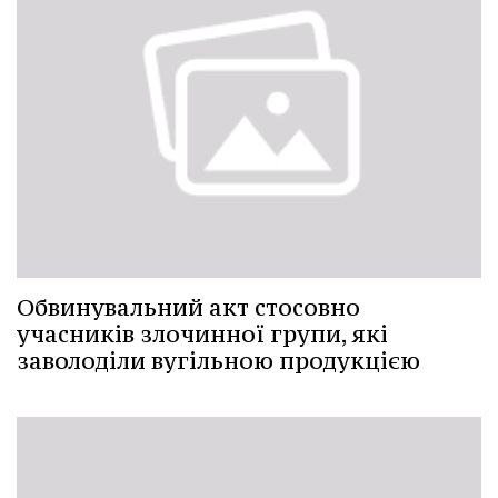
Обвинувальний акт стосовно
учасників злочинної групи, які
заволоділи вугільною продукцією