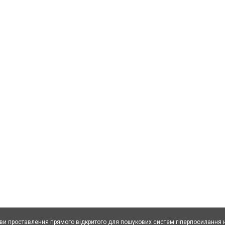
ови проставлення прямого відкритого для пошукових систем гіперпосилання н