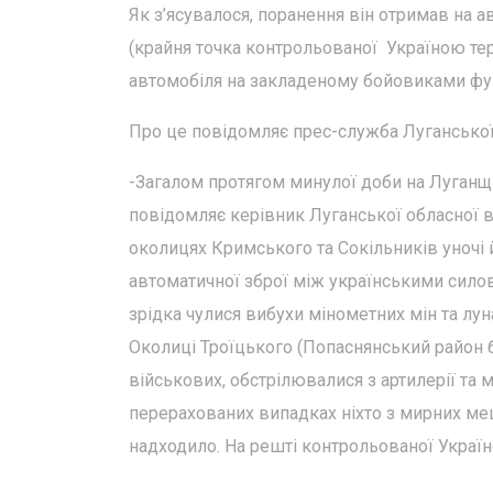
Як з’ясувалося, поранення він отримав на 
(крайня точка контрольованої Україною тер
автомобіля на закладеному бойовиками фуг
Про це повідомляє прес-служба Луганської 
-Загалом протягом минулої доби на Луганщин
повідомляє керівник Луганської обласної в
околицях Кримського та Сокільників уночі 
автоматичної зброї між українськими силов
зрідка чулися вибухи мінометних мін та лун
Околиці Троїцького (Попаснянський район б
військових, обстрілювалися з артилерії та м
перерахованих випадках ніхто з мирних ме
надходило. На решті контрольованої Украї