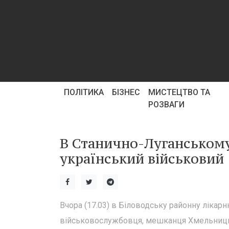
ПОЛІТИКА
БІЗНЕС
МИСТЕЦТВО ТА
РОЗВАГИ
В Станично-Луганському 
український військовий
Вчора (17.03) в Біловодську районну лікар
військовослужбовця, мешканця Хмельницько