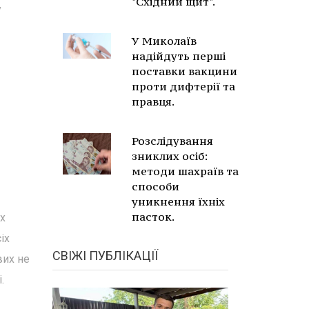
"Східний щит".
у
У Миколаїв
надійдуть перші
поставки вакцини
проти дифтерії та
правця.
Розслідування
зниклих осіб:
методи шахраїв та
способи
уникнення їхніх
пасток.
х
іх
СВІЖІ ПУБЛІКАЦІЇ
вих не
і.