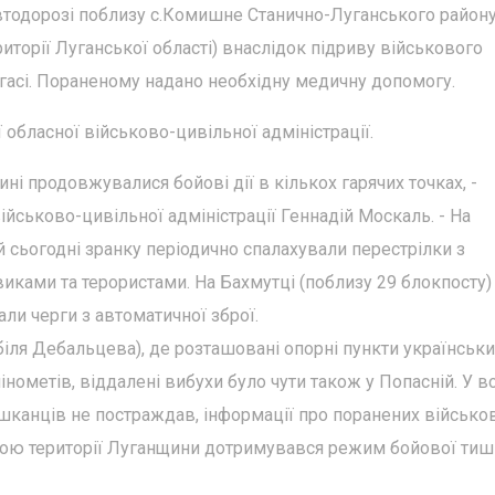
автодорозі поблизу с.Комишне Станично-Луганського район
иторії Луганської області) внаслідок підриву військового
асі. Пораненому надано необхідну медичну допомогу.
обласної військово-цивільної адміністрації.
і продовжувалися бойові дії в кількох гарячих точках, -
ійськово-цивільної адміністрації Геннадій Москаль. - На
й сьогодні зранку періодично спалахували перестрілки з
иками та терористами. На Бахмутці (поблизу 29 блокпосту)
али черги з автоматичної зброї.
іля Дебальцева), де розташовані опорні пункти українськи
інометів, віддалені вибухи було чути також у Попасній. У вс
шканців не постраждав, інформації про поранених військо
ною території Луганщини дотримувався режим бойової тиш