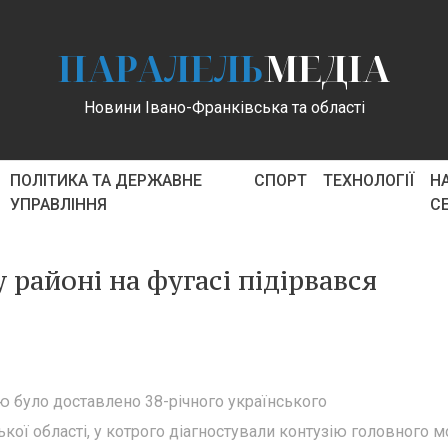
ПАРАЛЕЛЬ
МЕДІА
Новини Івано-Франківська та області
ПОЛІТИКА ТА ДЕРЖАВНЕ
СПОРТ
ТЕХНОЛОГІЇ
Н
УПРАВЛІННЯ
С
районі на фугасі підірвався
ню було доставлено 38-річного українського
ї області, у котрого діагностували контузію головного м