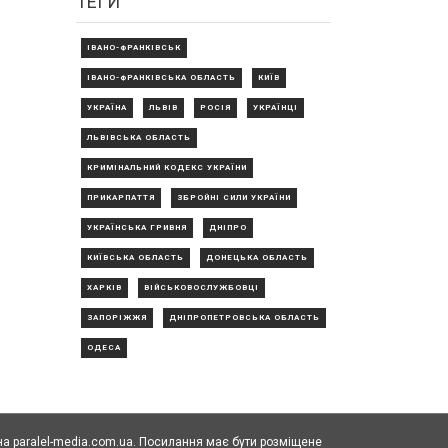
ТЕГИ
ІВАНО-ФРАНКІВСЬК
ІВАНО-ФРАНКІВСЬКА ОБЛАСТЬ
КИЇВ
УКРАЇНА
ЛЬВІВ
РОСІЯ
УКРАЇНЦІ
ЛЬВІВСЬКА ОБЛАСТЬ
КРИМІНАЛЬНИЙ КОДЕКС УКРАЇНИ
ПРИКАРПАТТЯ
ЗБРОЙНІ СИЛИ УКРАЇНИ
УКРАЇНСЬКА ГРИВНЯ
ДНІПРО
КИЇВСЬКА ОБЛАСТЬ
ДОНЕЦЬКА ОБЛАСТЬ
ХАРКІВ
ВІЙСЬКОВОСЛУЖБОВЦІ
ЗАПОРІЖЖЯ
ДНІПРОПЕТРОВСЬКА ОБЛАСТЬ
ОДЕСА
а paralel-media.com.ua. Посилання має бути розміщене