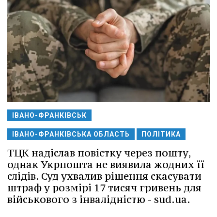
ІВАНО-ФРАНКІВСЬК
ІВАНО-ФРАНКІВСЬКА ОБЛАСТЬ
ПОЛІТИКА
ТЦК надіслав повістку через пошту,
однак Укрпошта не виявила жодних її
слідів. Суд ухвалив рішення скасувати
штраф у розмірі 17 тисяч гривень для
військового з інвалідністю - sud.ua.