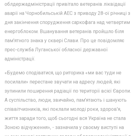
облдержадміністрації привітало ветеранів ліквідації
аварії на Чорнобильській АЕС з приводу 28-ої річниці з
дня закінчення спорудження саркофага над четвертим
енергоблоком. Вшанування ветеранів пройшло біля
пам'ятного знака у сквері Слави. Про це повідомляє
прес-служба Луганської обласної державної
адміністрації.
«Будемо сподіватися, що риторика «ми вас туди не
посилали» перестане звучати на адресу людей, які
зупинили поширення радіації по території всієї Європи.
А суспільство, люди, звичайно, пам'ятають і шанують
співвітчизників, які поклали молоді роки, здоров'я,
життя заради того, щоб сьогодні вся Україна не стала
Зоною відчуження», - зазначила у своєму виступі на