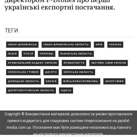
українські експортні постачання.
ТЕГИ
ІВАНО-ФРАНКІВСЬК
ІВАНО-ФРАНКІВСЬКА ОБЛАСТЬ
КИЇВ
УКРАЇНА
ЛЬВІВ
РОСІЯ
УКРАЇНЦІ
ЛЬВІВСЬКА ОБЛАСТЬ
КРИМІНАЛЬНИЙ КОДЕКС УКРАЇНИ
ПРИКАРПАТТЯ
ЗБРОЙНІ СИЛИ УКРАЇНИ
УКРАЇНСЬКА ГРИВНЯ
ДНІПРО
КИЇВСЬКА ОБЛАСТЬ
ДОНЕЦЬКА ОБЛАСТЬ
ХАРКІВ
ВІЙСЬКОВОСЛУЖБОВЦІ
ЗАПОРІЖЖЯ
ДНІПРОПЕТРОВСЬКА ОБЛАСТЬ
ОДЕСА
Copyright © Використання матеріалів дозволено за умови проставлення
прямого відкритого для пошукових систем гіперпосилання на paralel-
media.com.ua. Посилання має бути розміщене незалежно від повного
чи часткового використання матеріалів.