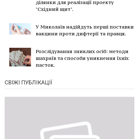
ділянки для реалізації проекту
"Східний щит".
У Миколаїв надійдуть перші поставки
вакцини проти дифтерії та правця.
Розслідування зниклих осіб: методи
шахраїв та способи уникнення їхніх
пасток.
СВІЖІ ПУБЛІКАЦІЇ