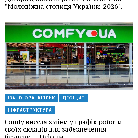
"Молодіжна столиця України-2026".
ІВАНО-ФРАНКІВСЬК
ДЕФІЦИТ
ІНФРАСТРУКТУРА
Comfy внесла зміни у графік роботи
своїх складів для забезпечення
безпеки -- Delo.ua