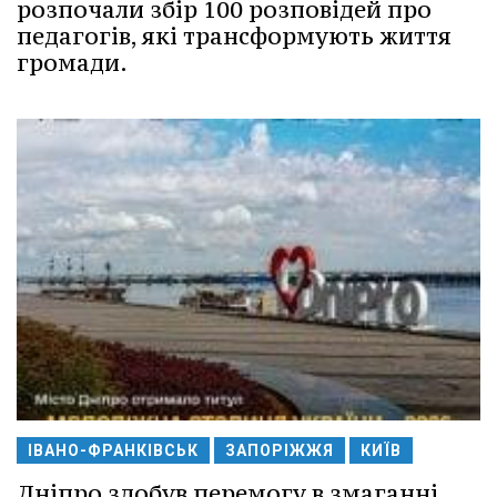
розпочали збір 100 розповідей про
педагогів, які трансформують життя
громади.
ІВАНО-ФРАНКІВСЬК
ЗАПОРІЖЖЯ
КИЇВ
Дніпро здобув перемогу в змаганні