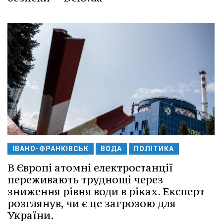
ІВАНО-ФРАНКІВСЬК
ВОДА
ПОЛІТИКА
В Європі атомні електростанції
переживають труднощі через
зниження рівня води в ріках. Експерт
розглянув, чи є це загрозою для
України.