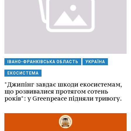
ІВАНО-ФРАНКІВСЬКА ОБЛАСТЬ
УКРАЇНА
ЕКОСИСТЕМА
"Джипінг завдає шкоди екосистемам,
що розвивалися протягом сотень
років": у Greenpeace підняли тривогу.