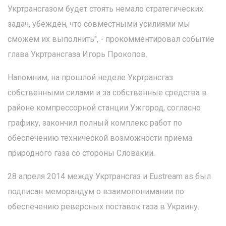
Укртрансгазом будет стоять немало стратегических
задач, убежден, что совместными усилиями мы
сможем их выполнить", - прокомментировал событие
глава Укртрансгаза Игорь Прокопов.
Напомним, на прошлой неделе Укртрансгаз
собственными силами и за собственные средства в
районе компрессорной станции Ужгород, согласно
графику, закончил полный комплекс работ по
обеспечению технической возможности приема
природного газа со стороны Словакии.
28 апреля 2014 между Укртрансгаз и Eustream as был
подписан меморандум о взаимопонимании по
обеспечению реверсных поставок газа в Украину.