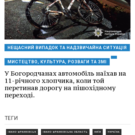
НЕЩАСНИЙ ВИПАДОК ТА НАДЗВИЧАЙНА СИТУАЦІЯ
МИСТЕЦТВО, КУЛЬТУРА, РОЗВАГИ ТА ЗМІ
У Богородчанах автомобіль наїхав на
11-річного хлопчика, коли той
перетинав дорогу на пішохідному
переході.
ТЕГИ
ІВАНО-ФРАНКІВСЬК
ІВАНО-ФРАНКІВСЬКА ОБЛАСТЬ
КИЇВ
УКРАЇНА