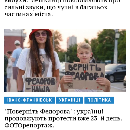
вибухи: мешканці повідомляють про
сильні звуки, що чутні в багатьох
частинах міста.
ІВАНО-ФРАНКІВСЬК
УКРАЇНЦІ
ПОЛІТИКА
"Поверніть Федорова": українці
продовжують протести вже 23-й день.
ФОТОрепортаж.