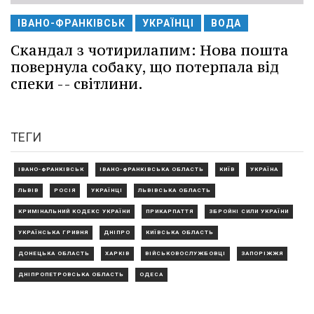
ІВАНО-ФРАНКІВСЬК
УКРАЇНЦІ
ВОДА
Скандал з чотирилапим: Нова пошта
повернула собаку, що потерпала від
спеки -- світлини.
ТЕГИ
ІВАНО-ФРАНКІВСЬК
ІВАНО-ФРАНКІВСЬКА ОБЛАСТЬ
КИЇВ
УКРАЇНА
ЛЬВІВ
РОСІЯ
УКРАЇНЦІ
ЛЬВІВСЬКА ОБЛАСТЬ
КРИМІНАЛЬНИЙ КОДЕКС УКРАЇНИ
ПРИКАРПАТТЯ
ЗБРОЙНІ СИЛИ УКРАЇНИ
УКРАЇНСЬКА ГРИВНЯ
ДНІПРО
КИЇВСЬКА ОБЛАСТЬ
ДОНЕЦЬКА ОБЛАСТЬ
ХАРКІВ
ВІЙСЬКОВОСЛУЖБОВЦІ
ЗАПОРІЖЖЯ
ДНІПРОПЕТРОВСЬКА ОБЛАСТЬ
ОДЕСА