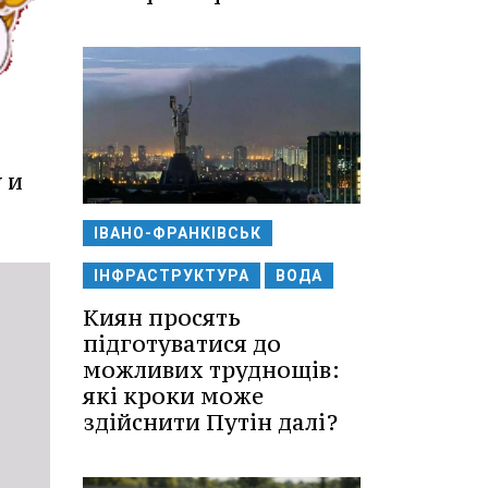
 и
ІВАНО-ФРАНКІВСЬК
ІНФРАСТРУКТУРА
ВОДА
Киян просять
підготуватися до
можливих труднощів:
які кроки може
здійснити Путін далі?