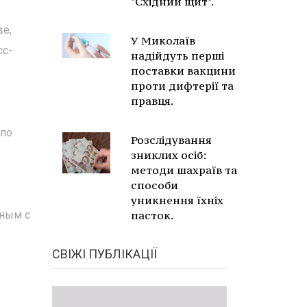
"Східний щит".
ве,
У Миколаїв
сс-
надійдуть перші
поставки вакцини
проти дифтерії та
правця.
 по
Розслідування
зниклих осіб:
методи шахраїв та
способи
уникнення їхніх
нным с
пасток.
СВІЖІ ПУБЛІКАЦІЇ