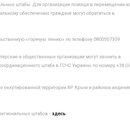
льные штабы. Для организации помощи в перемещении и
иальному обеспечению граждане могут обратиться в
льственную «горячую линию» по телефону 0800507309.
нтерские и общественные организации могут звонить в
оординационного штаба в ГСЧС Украины по номеру +38 (0
но оккупированной территории АР Крым и районов ведени
региональных штабов -
здесь
.