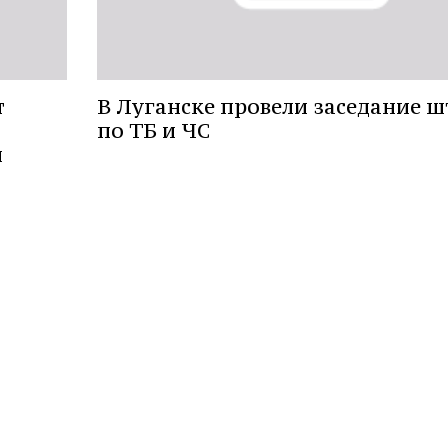
т
В Луганске провели заседание ш
по ТБ и ЧС
и