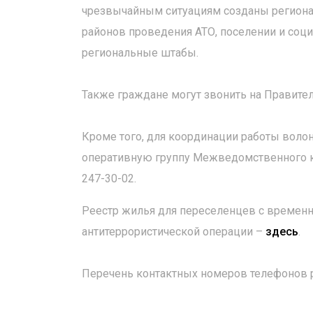
чрезвычайным ситуациям созданы региона
районов проведения АТО, поселении и соц
региональные штабы.
Также граждане могут звонить на Правите
Кроме того, для координации работы воло
оперативную группу Межведомственного к
247-30-02.
Реестр жилья для переселенцев с времен
антитеррористической операции –
здесь
.
Перечень контактных номеров телефонов 