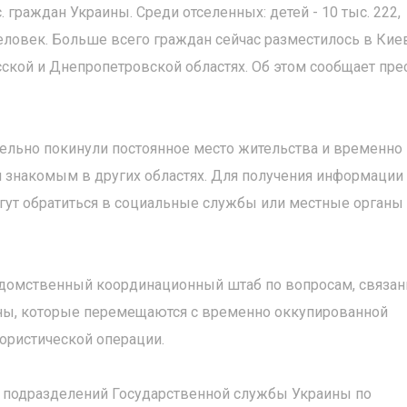
граждан Украины. Среди отселенных: детей - 10 тыс. 222,
еловек. Больше всего граждан сейчас разместилось в Кие
ской и Днепропетровской областях. Об этом сообщает пре
ельно покинули постоянное место жительства и временно
 знакомым в других областях. Для получения информации
гут обратиться в социальные службы или местные органы
домственный координационный штаб по вопросам, связа
ны, которые перемещаются с временно оккупированной
ористической операции.
х подразделений Государственной службы Украины по