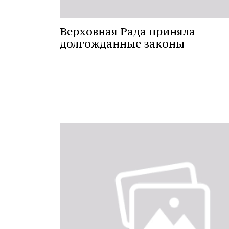
Верховная Рада приняла
долгожданные законы