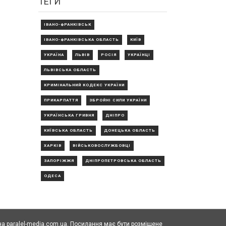
ТЕГИ
ІВАНО-ФРАНКІВСЬК
ІВАНО-ФРАНКІВСЬКА ОБЛАСТЬ
КИЇВ
УКРАЇНА
ЛЬВІВ
РОСІЯ
УКРАЇНЦІ
ЛЬВІВСЬКА ОБЛАСТЬ
КРИМІНАЛЬНИЙ КОДЕКС УКРАЇНИ
ПРИКАРПАТТЯ
ЗБРОЙНІ СИЛИ УКРАЇНИ
УКРАЇНСЬКА ГРИВНЯ
ДНІПРО
КИЇВСЬКА ОБЛАСТЬ
ДОНЕЦЬКА ОБЛАСТЬ
ХАРКІВ
ВІЙСЬКОВОСЛУЖБОВЦІ
ЗАПОРІЖЖЯ
ДНІПРОПЕТРОВСЬКА ОБЛАСТЬ
ОДЕСА
а paralel-media.com.ua. Посилання має бути розміщене