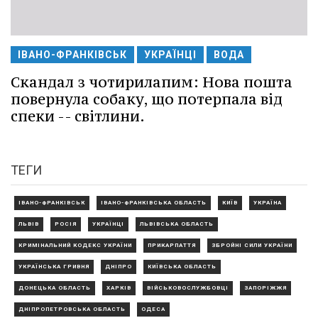
ІВАНО-ФРАНКІВСЬК
УКРАЇНЦІ
ВОДА
Скандал з чотирилапим: Нова пошта
повернула собаку, що потерпала від
спеки -- світлини.
ТЕГИ
ІВАНО-ФРАНКІВСЬК
ІВАНО-ФРАНКІВСЬКА ОБЛАСТЬ
КИЇВ
УКРАЇНА
ЛЬВІВ
РОСІЯ
УКРАЇНЦІ
ЛЬВІВСЬКА ОБЛАСТЬ
КРИМІНАЛЬНИЙ КОДЕКС УКРАЇНИ
ПРИКАРПАТТЯ
ЗБРОЙНІ СИЛИ УКРАЇНИ
УКРАЇНСЬКА ГРИВНЯ
ДНІПРО
КИЇВСЬКА ОБЛАСТЬ
ДОНЕЦЬКА ОБЛАСТЬ
ХАРКІВ
ВІЙСЬКОВОСЛУЖБОВЦІ
ЗАПОРІЖЖЯ
ДНІПРОПЕТРОВСЬКА ОБЛАСТЬ
ОДЕСА