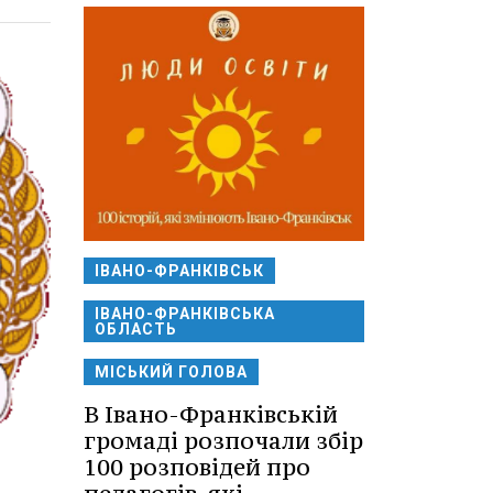
ІВАНО-ФРАНКІВСЬК
ІВАНО-ФРАНКІВСЬКА
ОБЛАСТЬ
МІСЬКИЙ ГОЛОВА
В Івано-Франківській
громаді розпочали збір
100 розповідей про