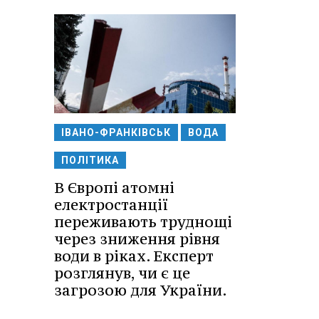
ІВАНО-ФРАНКІВСЬК
ВОДА
ПОЛІТИКА
В Європі атомні
електростанції
переживають труднощі
через зниження рівня
води в ріках. Експерт
розглянув, чи є це
загрозою для України.