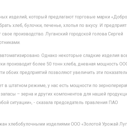
ных изделий, который предлагают торговые марки «Добр
ать хлеб, булочки, печенье, хлопья по вкусу. И предприят
т свое производство. Луганский городской голова Сергей
отниками.
автоматизировано. Однако некоторые сладкие изделия вс
ки производит более 50 тонн хлеба, дневная мощность ОО
ти обоих предприятий позволяют увеличить эти показатели
т в штатном режиме, у нас есть мощности по зерноперера
запасы – зерна и других компонентов для нашей продукци
бой ситуации», - сказала председатель правления ПАО
ожан хлебобулочными изделиями ООО «Золотой Урожай Луг