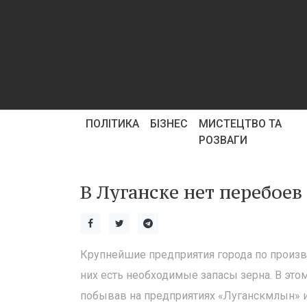
ПОЛІТИКА
БІЗНЕС
МИСТЕЦТВО ТА
РОЗВАГИ
В Луганске нет перебоев
Крупнейшие предприятия города по произв
них есть необходимые запасы зерна. В это
побывав на предприятиях «Луганскмлын» и