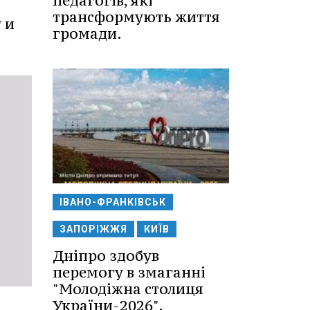
педагогів, які
трансформують життя
 и
громади.
ІВАНО-ФРАНКІВСЬК
ЗАПОРІЖЖЯ
КИЇВ
Дніпро здобув
перемогу в змаганні
"Молодіжна столиця
України-2026".