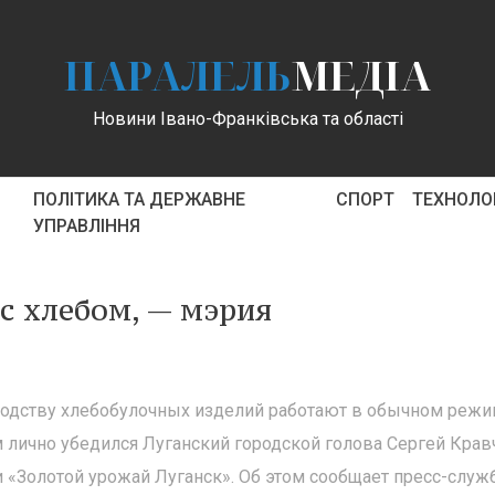
ПАРАЛЕЛЬ
МЕДІА
Новини Івано-Франківська та області
ПОЛІТИКА ТА ДЕРЖАВНЕ
СПОРТ
ТЕХНОЛОГ
УПРАВЛІННЯ
 с хлебом, — мэрия
одству хлебобулочных изделий работают в обычном режим
м лично убедился Луганский городской голова Сергей Крав
 «Золотой урожай Луганск». Об этом сообщает пресс-служ