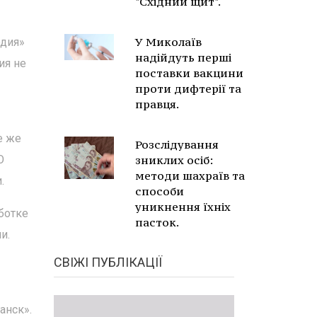
"Східний щит".
У Миколаїв
одия»
надійдуть перші
ия не
поставки вакцини
проти дифтерії та
правця.
е же
Розслідування
О
зниклих осіб:
методи шахраїв та
.
способи
уникнення їхніх
ботке
пасток.
и.
СВІЖІ ПУБЛІКАЦІЇ
анск».