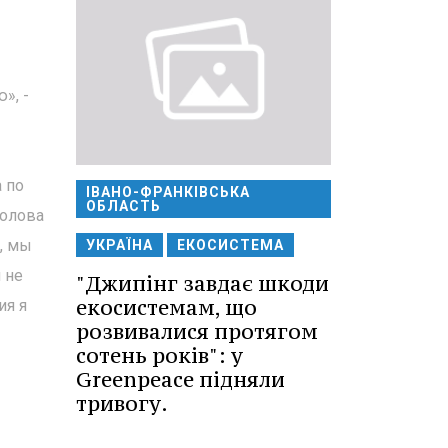
», -
 по
ІВАНО-ФРАНКІВСЬКА
ОБЛАСТЬ
голова
, мы
УКРАЇНА
ЕКОСИСТЕМА
 не
"Джипінг завдає шкоди
екосистемам, що
ия я
розвивалися протягом
сотень років": у
Greenpeace підняли
тривогу.