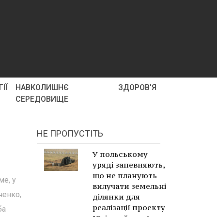
ІЇ
НАВКОЛИШНЄ
ЗДОРОВ'Я
СЕРЕДОВИЩЕ
НЕ ПРОПУСТІТЬ
У польському
уряді запевняють,
що не планують
е, у
вилучати земельні
ченко,
ділянки для
реалізації проекту
ба