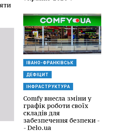
яти
ІВАНО-ФРАНКІВСЬК
ДЕФІЦИТ
ІНФРАСТРУКТУРА
Comfy внесла зміни у
графік роботи своїх
складів для
забезпечення безпеки -
- Delo.ua