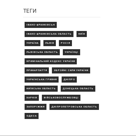
ТЕГИ
ІВАНО-ФРАНКІВСЬК
ІВАНО-ФРАНКІВСЬКА ОБЛАСТЬ
КИЇВ
УКРАЇНА
ЛЬВІВ
РОСІЯ
ЛЬВІВСЬКА ОБЛАСТЬ
УКРАЇНЦІ
КРИМІНАЛЬНИЙ КОДЕКС УКРАЇНИ
ПРИКАРПАТТЯ
ЗБРОЙНІ СИЛИ УКРАЇНИ
УКРАЇНСЬКА ГРИВНЯ
ДНІПРО
КИЇВСЬКА ОБЛАСТЬ
ДОНЕЦЬКА ОБЛАСТЬ
ХАРКІВ
ВІЙСЬКОВОСЛУЖБОВЦІ
ЗАПОРІЖЖЯ
ДНІПРОПЕТРОВСЬКА ОБЛАСТЬ
ОДЕСА